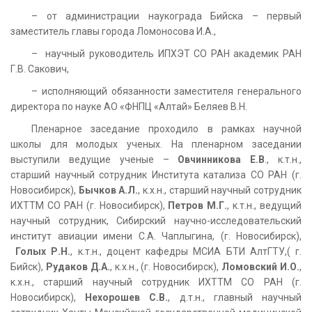
– от администрации наукограда Бийска – первый
заместитель главы города Ломоносова И.А.,
– научный руководитель ИПХЭТ СО РАН академик РАН
Г.В. Сакович,
– исполняющий обязанности заместителя генерального
директора по науке АО «ФНПЦ «Алтай» Беляев В.Н.
Пленарное заседание проходило в рамках научной
школы для молодых ученых. На пленарном заседании
выступили ведущие ученые –
Овчинникова Е.В
., к.т.н.,
старший научный сотрудник Института катализа СО РАН (г.
Новосибирск),
Бычков А.Л.
, к.х.н., старший научный сотрудник
ИХТТМ СО РАН (г. Новосибирск),
Петров М.Г.
, к.т.н., ведущий
научный сотрудник, Сибирский научно-исследовательский
институт авиации имени С.А. Чаплыгина, (г. Новосибирск),
Голых Р.Н.
, к.т.н., доцент кафедры МСИА БТИ АлтГТУ,( г.
Бийск),
Рудаков Д.А.
, к.х.н., (г. Новосибирск),
Ломовский И.О.
,
к.х.н., старший научный сотрудник ИХТТМ СО РАН (г.
Новосибирск),
Нехорошев С.В.
, д.т.н., главный научный