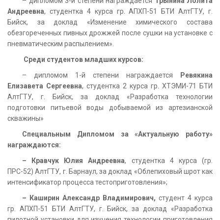
– дипломом 3-й степени награждается
Трынина Лолита
Андреевна
, студентка 4 курса гр. АПХП-51 БТИ АлтГТУ, г.
Бийск, за доклад «Изменение химического состава
обезгореченных пивных дрожжей после сушки на установке с
пневматическим распылением».
Среди студентов младших курсов:
– дипломом 1-й степени награждается
Ревякина
Елизавета Сергеевна
, студентка 2 курса гр. ХТЭМИ-71 БТИ
АлтГТУ, г. Бийск, за доклад «Разработка технологии
подготовки питьевой воды добываемой из артезианской
скважины»
Специальным Дипломом за «Актуальную работу»
награждаются:
– Кравчук Юлия Андреевна
, студентка 4 курса (гр.
ПРС-52) АлтГТУ, г. Барнаул, за доклад «Облепиховый шрот как
интенсификатор процесса тестоприготовления»;
– Каширин Александр Владимирович,
студент 4 курса
гр. АПХП-51 БТИ АлтГТУ, г. Бийск, за доклад «Разработка
пилотной установки для изучения технологии приготовления