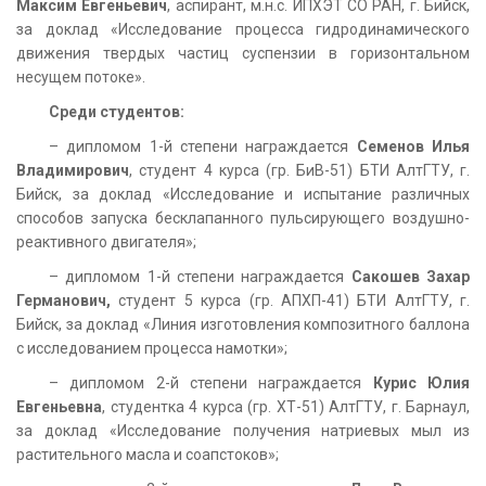
Максим Евгеньевич
, аспирант, м.н.с. ИПХЭТ СО РАН, г. Бийск,
за доклад «Исследование процесса гидродинамического
движения твердых частиц суспензии в горизонтальном
несущем потоке».
Среди студентов:
– дипломом 1-й степени награждается
Семенов Илья
Владимирович
, студент 4 курса (гр. БиВ-51) БТИ АлтГТУ, г.
Бийск, за доклад «Исследование и испытание различных
способов запуска бесклапанного пульсирующего воздушно-
реактивного двигателя»;
– дипломом 1-й степени награждается
Сакошев Захар
Германович,
студент 5 курса (гр. АПХП-41) БТИ АлтГТУ, г.
Бийск, за доклад «Линия изготовления композитного баллона
с исследованием процесса намотки»;
– дипломом 2-й степени награждается
Курис Юлия
Евгеньевна
, студентка 4 курса (гр. ХТ-51) АлтГТУ, г. Барнаул,
за доклад «Исследование получения натриевых мыл из
растительного масла и соапстоков»;