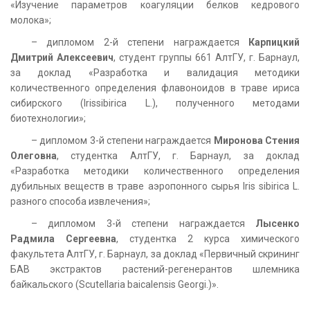
«Изучение параметров коагуляции белков кедрового
молока»;
– дипломом 2-й степени награждается
Карпицкий
Дмитрий Алексеевич
, студент группы 661 АлтГУ, г. Барнаул,
за доклад «Разработка и валидация методики
количественного определения флавоноидов в траве ириса
сибирского (Irissibirica L.), полученного методами
биотехнологии»;
– дипломом 3-й степени награждается
Миронова Стения
Олеговна
, студентка АлтГУ, г. Барнаул, за доклад
«Разработка методики количественного определения
дубильных веществ в траве аэропонного сырья Iris sibirica L.
разного способа извлечения»;
– дипломом 3-й степени награждается
Лысенко
Радмила Сергеевна
, студентка 2 курса химического
факультета АлтГУ, г. Барнаул, за доклад «Первичный скрининг
БАВ экстрактов растений-регенерантов шлемника
байкальского (Scutellaria baicalensis Georgi.)».