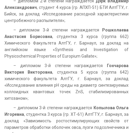
– дипломом 2-й степени награждается
Дэрк Владимир
Александрович
, студент 4 курса (гр. АПХП-51) БТИ АлтГТУ, г.
Бийск, за доклад «Исследование расходной характеристики
центробежного распылителя»;
– дипломом 3-й степени награждается
Рошколаева
Анастасия Борисовна
, студентка 3 курса (группа 662)
Химического Факультета АлтГУ, г. Барнаул, за доклад на
английском языке «Synthesis and Investigation of
Physicochemical Properties of Europium Gallate»;
– дипломом 3-й степени награждается
Гончарова
Виктория Викторовна
, студентка 5 курса (группа 642)
химического факультета АлтГУ, г. Барнаул, за доклад
«Исследование влияния рН среды на диаметр синтезируемых
коллоидных квантовых точек ZnS, стабилизированных
хитозаном»;
– дипломом 3-й степени награждается
Копылова Ольга
Игоревна
, студентка 3 курса (гр. ХТ-61) АлтГТУ, г. Барнаул, за
доклад «Зависимость ростостимулирующих свойств от
параметров обработки оболочек овса, лузги подсолнечника и