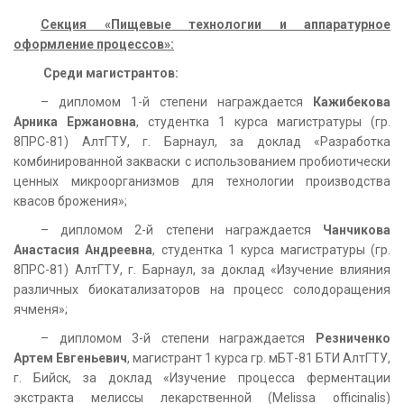
Секция «Пищевые технологии и аппаратурное
оформление процессов»:
Среди магистрантов:
– дипломом 1-й степени награждается
Кажибекова
Арника Ержановна
, студентка 1 курса магистратуры (гр.
8ПРС-81) АлтГТУ, г. Барнаул, за доклад «Разработка
комбинированной закваски с использованием пробиотически
ценных микроорганизмов для технологии производства
квасов брожения»;
– дипломом 2-й степени награждается
Чанчикова
Анастасия Андреевна
, студентка 1 курса магистратуры (гр.
8ПРС-81) АлтГТУ, г. Барнаул, за доклад «Изучение влияния
различных биокатализаторов на процесс солодоращения
ячменя»;
– дипломом 3-й степени награждается
Резниченко
Артем Евгеньевич
, магистрант 1 курса гр. мБТ-81 БТИ АлтГТУ,
г. Бийск, за доклад «Изучение процесса ферментации
экстракта мелиссы лекарственной (Melissa officinalis)