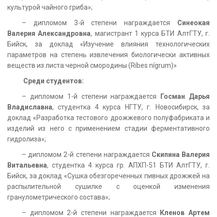
культурой чайного гриба»;
– дипломом 3-й степени награждается
Синеокая
Валерия Александровна
, магистрант 1 курса БТИ АлтГТУ, г.
Бийск, за доклад «Изучение влияния технологических
параметров на степень извлечения биологически активных
веществ из листа черной смородины (Ríbes nígrum)»
Среди студентов:
– дипломом 1-й степени награждается
Госман Дарья
Владиславна
, студентка 4 курса НГТУ, г. Новосибирск, за
доклад «Разработка тестового дрожжевого полуфабриката и
изделий из него с применением стадии ферментативного
гидролиза»;
– дипломом 2-й степени награждается
Скипина Валерия
Витальевна
, студентка 4 курса гр. АПХП-51 БТИ АлтГТУ, г.
Бийск, за доклад «Сушка обезгореченных пивных дрожжей на
распылительной сушилке с оценкой изменения
гранулометрического состава»;
– дипломом 2-й степени награждается
Кленов Артем