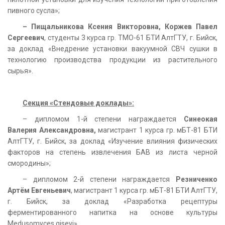
пивного сусла»;
– Пищальникова Ксения Викторовна, Коржев Павел
Сергеевич
, студенты 3 курса гр. ТМО-61 БТИ АлтГТУ, г. Бийск,
за доклад «Внедрение установки вакуумной СВЧ сушки в
технологию производства продукции из растительного
сырья».
Секция «Стендовые доклады»:
– дипломом 1-й степени награждается
Синеокая
Валерия Александровна,
магистрант 1 курса гр. мБТ-81 БТИ
АлтГТУ, г. Бийск, за доклад «Изучение влияния физических
факторов на степень извлечения БАВ из листа черной
смородины»;
– дипломом 2-й степени награждается
Резниченко
Артём Евгеньевич
, магистрант 1 курса гр. мБТ-81 БТИ АлтГТУ,
г. Бийск, за доклад «Разработка рецептуры
ферментированного напитка на основе культуры
Medusomyces gisevi»