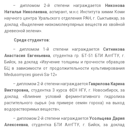
– дипломом 2-й степени награждается
Никонова
Наталья Николаевна
, аспирант, м.н.с. Института химии Коми
научного центра Уральского отделения РАН, г. Сыктывкар, за
доклад «Выделение низкомолекулярных веществ из хвойной
древесной зелени».
Среди студентов:
– дипломом 1-й степени награждается
Ситникова
Анастасия Евгеньевна
, студентка гр. БТ-51 БТИ АлтГТУ, г.
Бийск, за доклад «Изучение толщины и прочности образцов
БЦ в зависимости от продолжительности культивирования
Medusomyces gisevii Sa-12»
– дипломом 2-й степени награждается
Гаврилова Карина
Викторовна,
студентка 3 курса ФЕН НГУ, г. Новосибирск, за
доклад «Влияние условий ферментативного гидролиза
растительного сырья (на примере семян гороха) на выход
водорастворимых веществ»;
– дипломом 2-й степени награждается
Усольцева Дария
Алексеевна
, студентка БТИ АлтГТУ, г. Бийск, за доклад