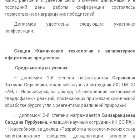
магистрантов и студентов были отмечены дипломами, и в
последний день работы конференции состоялось
торжественное награждение победителей.
Дипломов удостоены следующие участники
конференции.
Секция «Химические технологии и аппаратурное
оформление процессов»:
Среди молодых ученых:
– дипломом 1-й степени награждается
Скрипкина
Татьяна Сергеевна
, младший научный сотрудник ИХТТМ СО
РАН, г. Новосибирск, за доклад «Исследование механизмов
твердофазных реакций, протекающих при механохимической
обработке бурого угля с реагентами различной природы»;
– дипломом 2-й степени награждается
Банзаракцаева
Сардана Пурбуевна
, младший научный сотрудник ИК СО РАН,
г. Новосибирск, за доклад «Разработка технологических основ
малотоннажного процесса дегидратации этанола в