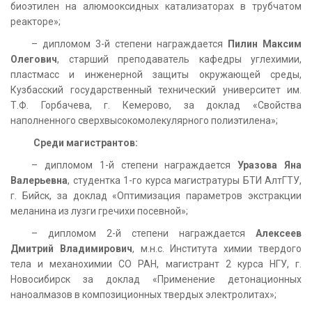
биоэтилен на алюмооксидных катализаторах в трубчатом
реакторе»;
– дипломом 3-й степени награждается
Пилин Максим
Олегович
, старший преподаватель кафедры углехимии,
пластмасс и инженерной защиты окружающей среды,
Кузбасский государственный технический университет им.
Т.Ф. Горбачева, г. Кемерово, за доклад «Свойства
наполненного сверхвысокомолекулярного полиэтилена»;
Среди магистрантов:
– дипломом 1-й степени награждается
Уразова Яна
Валерьевна
, студентка 1-го курса магистратуры БТИ АлтГТУ,
г. Бийск, за доклад «Оптимизация параметров экстракции
меланина из лузги гречихи посевной»;
– дипломом 2-й степени награждается
Алексеев
Дмитрий Владимирович
, м.н.с. Института химии твердого
тела и механохимии СО РАН, магистрант 2 курса НГУ, г.
Новосибирск за доклад «Применение детонационных
наноалмазов в композиционных твердых электролитах»;