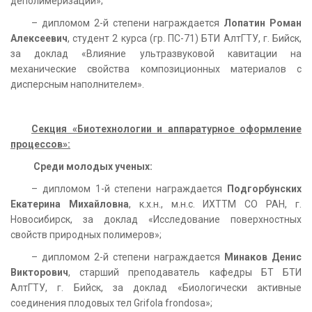
деполимеризации»;
– дипломом 2-й степени награждается
Лопатин Роман
Алексеевич
, студент 2 курса (гр. ПС-71) БТИ АлтГТУ, г. Бийск,
за доклад «Влияние ультразвуковой кавитации на
механические свойства композиционных материалов с
дисперсным наполнителем».
Секция «Биотехнологии и аппаратурное оформление
процессов»:
Среди молодых ученых:
– дипломом 1-й степени награждается
Подгорбунских
Екатерина Михайловна
, к.х.н., м.н.с. ИХТТМ СО РАН, г.
Новосибирск, за доклад «Исследование поверхностных
свойств природных полимеров»;
– дипломом 2-й степени награждается
Минаков Денис
Викторович
, старший преподаватель кафедры БТ БТИ
АлтГТУ, г. Бийск, за доклад «Биологически активные
соединения плодовых тел Grifola frondosa»;