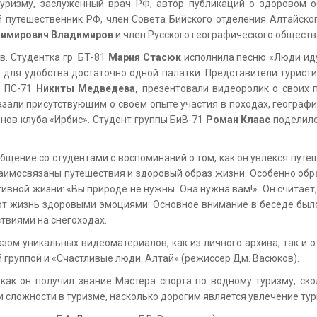
туризму, заслуженный врач РФ, автор публикаций о здоровом
 путешественник РФ, член Совета Бийского отделения Алтайско
димирович Владимиров
и член Русского географического общест
. Студентка гр. БТ-81
Мария Стасюк
исполнила песню «Люди идут
у для удобства достаточно одной палатки. Представители турис
ы ПС-71
Никиты Медведева,
презентовали видеоролик о своих 
казали присутствующим о своем опыте участия в походах, географ
енов клуба «Ирбис». Студент группы БиВ-71
Роман Клаас
поделилс
общение со студентами с воспоминаний о том, как он увлекся путе
заимосвязаны путешествия и здоровый образ жизни. Особенно обра
ивной жизни: «Вы природе не нужны. Она нужна вам!». Он считает
ют жизнь здоровыми эмоциями. Основное внимание в беседе был
твиями на снегоходах.
зом уникальных видеоматериалов, как из личного архива, так и
 группой и «Счастливые люди. Алтай» (режиссер Дм. Васюков).
 как он получил звание Мастера спорта по водному туризму, ск
 сложности в туризме, насколько дорогим является увлечение ту