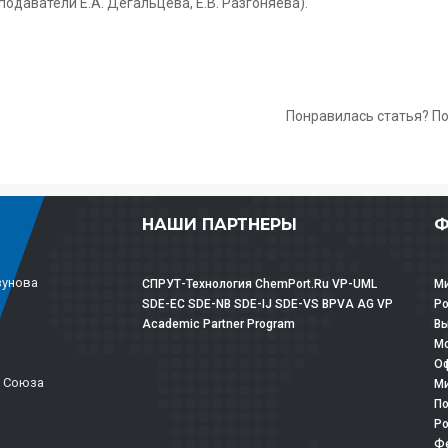
даватели Е.А. Дегальцева, Е.В. Разгоняева).
Понравилась статья? П
НАШИ ПАРТНЕРЫ
Ф
зунова
СПРУТ-Технология
ChemPort.Ru
VP-UML
Ми
SDE-EC
SDE-NB
SDE-IJ
SDE-VS
BPVA
AG
VP
Р
Academic Partner Program
Вы
Мо
Оф
о Союза
Ми
По
Ро
Фе