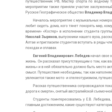
путешественник РФ, Мастер спорта по водному 
мероприятии также приняли участие заслуженный
Русское Географическое общество
Владимир Вла
Началось мероприятие с музыкальных номеров
любит сидеть дома, кого тянет покорять мир, ком
времени» «Костер» в исполнении студента групп
Николай Зырянов
, выпускники нашего вуза, расс
Алтае и пригласили студентов вступать в ряды чл
походах и сплавах.
Евгений Владимирович Лебедев
начал свое 
жизнь. Он рассказал присутствующим о том, как в
жизнь» и в ней обязательно должно быть место акт
смысл. Путешествия необходимы, так как наполня
увлекается также мото- и спелеотуризмом, путешес
Рассказ путешественника сопровождался пока
дорога к смерти», снятый австралийской съемочной
Студенты поинтересовались у Е.В. Лебедева,
главным достижением, какие существуют категории