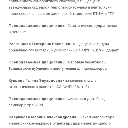
полимерного композитного кластера, к.т.н., доцент,
заведующий кафедрой теплогазоснабжения и вентиляции,
процессов и аппаратов химической технологии БТИ АлтГТУ
Преподаваемые дисциплины:
Стратегическое управление
в регионе
Разгоняева Екатерина Васильевна –
доцент кафедры
социально-гуманитарных дисциплин БТИ АлтГТУ, к.п.н., доцент
Преподаваемые дисциплины:
Деловые переговоры,
Техника речи публичного выступления для менеджеров
Купцова Галина Эдуардовна-
начальник отдела
стратегического развития АО “ФНПЦ “Алтай»
Преподаваемые дисциплины:
Финансы и учет, Спец.
семинар и тренинги
Севрюкова Марина Александровна –
начальник сектора
клиентских менеджеров отдела продаж клиентам малого