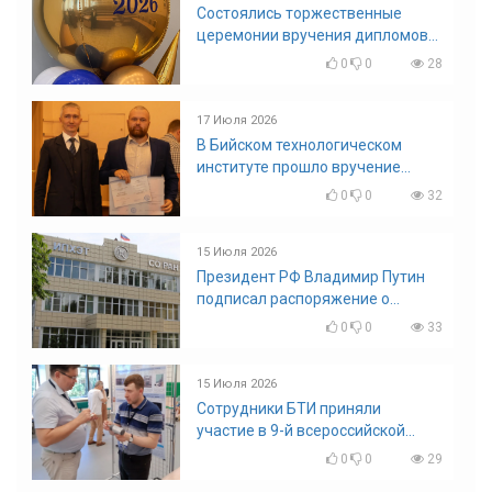
Состоялись торжественные
церемонии вручения дипломов
выпускникам БТИ
0
0
28
17 Июля 2026
В Бийском технологическом
институте прошло вручение
дипломов
0
0
32
15 Июля 2026
Президент РФ Владимир Путин
подписал распоряжение о
поощрении граждан и трудовых
0
0
33
коллективов
15 Июля 2026
Сотрудники БТИ приняли
участие в 9-й всероссийской
конференции по задачам со
0
0
29
свободными границами