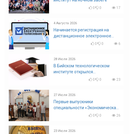
0
0
17
4 Августа 2026
Начинается регистрация на
дистанционное электронное
голосование на выборы!
0
0
6
Приглашаем на регистрацию
28 Июля 2026
В Бийском технологическом
институте открылся
диссертационный совет!
0
0
23
27 Июля 2026
Первые выпускники
специальности «Экономическая
безопасность»
0
0
26
23 Июля 2026