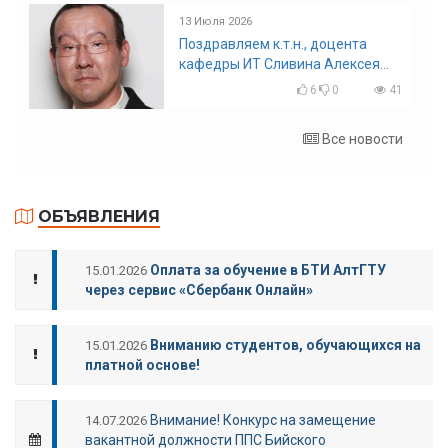
13 Июля 2026
Поздравляем к.т.н., доцента
кафедры ИТ Сливина Алексея
Николаевича с юбилеем!
6
0
41
Все новости
ОБЪЯВЛЕНИЯ
Оплата за обучение в БТИ АлтГТУ
15.01.2026
через сервис «Сбербанк Онлайн»
Вниманию студентов, обучающихся на
15.01.2026
платной основе!
Внимание! Конкурс на замещение
14.07.2026
вакантной должности ППС Бийского