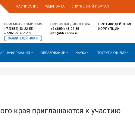
РАСПИСАНИЕ
WEB-ПОЧТА
ВНУТРЕННИЙ ПОРТАЛ
ПРИЕМНАЯ КОМИССИЯ
ПРИЕМНАЯ ДИРЕКТОРА
ПРОТИВОДЕЙСТВИЕ
+7 (3854) 43-22-55
+7 (3854) 43-22-85
КОРРУПЦИИ
+7-963-507-51-13
info@bti.secna.ru
480
ЗАЯВИТЕЛЕЙ:
АЯ ИНФОРМАЦИЯ
ОБРАЗОВАНИЕ
НАУКА
ПОСТУПАЮЩЕМУ
ого края приглашаются к участию