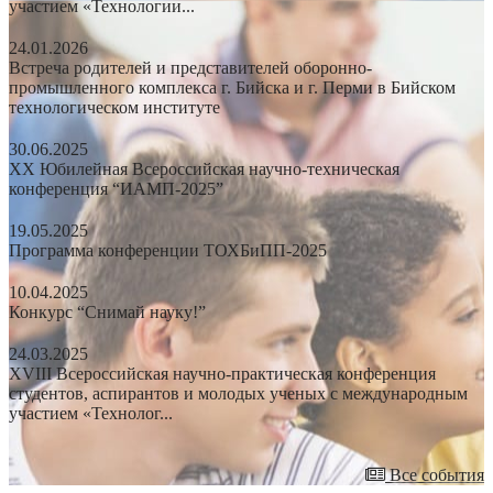
участием «Технологии...
24.01.2026
Встреча родителей и представителей оборонно-
промышленного комплекса г. Бийска и г. Перми в Бийском
технологическом институте
30.06.2025
XX Юбилейная Всероссийская научно-техническая
конференция “ИАМП-2025”
19.05.2025
Программа конференции ТОХБиПП-2025
10.04.2025
Конкурс “Снимай науку!”
24.03.2025
XVIII Всероссийская научно-практическая конференция
студентов, аспирантов и молодых ученых с международным
участием «Технолог...
Все события