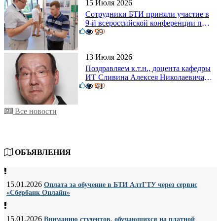
15 Июля 2026
Сотрудники БТИ приняли участие в
9-й всероссийской конференции по
0
задачам со свободными границами
29
0
13 Июля 2026
Поздравляем к.т.н., доцента кафедры
ИТ Сливина Алексея Николаевича с
6
юбилеем!
41
0
Все новости
ОБЪЯВЛЕНИЯ
15.01.2026
Оплата за обучение в БТИ АлтГТУ через сервис
«Сбербанк Онлайн»
15.01.2026
Вниманию студентов, обучающихся на платной