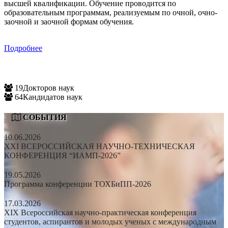
высшей квалификации. Обучение проводится по
образовательным программам, реализуемым по очной, очно-
заочной и заочной формам обучения.
Подробнее
19
Докторов наук
64
Кандидатов наук
СОБЫТИЯ
10.06.2026
XXI ВСЕРОССИЙСКАЯ НАУЧНО-ТЕХНИЧЕСКАЯ
КОНФЕРЕНЦИЯ “ИАМП-2026”
19.05.2026
Программа конференции ТОХБиПП-2026
17.03.2026
XIX Всероссийская научно-практическая конференция
студентов, аспирантов и молодых ученых с международным