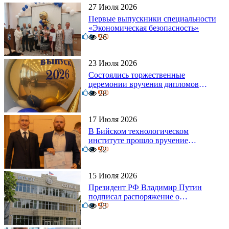
27 Июля 2026
Первые выпускники специальности
«Экономическая безопасность»
0
26
0
23 Июля 2026
Состоялись торжественные
церемонии вручения дипломов
0
выпускникам БТИ
28
0
17 Июля 2026
В Бийском технологическом
институте прошло вручение
0
дипломов
32
0
15 Июля 2026
Президент РФ Владимир Путин
подписал распоряжение о
0
поощрении граждан и трудовых
33
0
коллективов