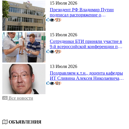
15 Июля 2026
Президент РФ Владимир Путин
подписал распоряжение о
0
поощрении граждан и трудовых
33
0
коллективов
15 Июля 2026
Сотрудники БТИ приняли участие в
9-й всероссийской конференции по
0
задачам со свободными границами
29
0
13 Июля 2026
Поздравляем к.т.н., доцента кафедры
ИТ Сливина Алексея Николаевича с
6
юбилеем!
41
0
Все новости
ОБЪЯВЛЕНИЯ