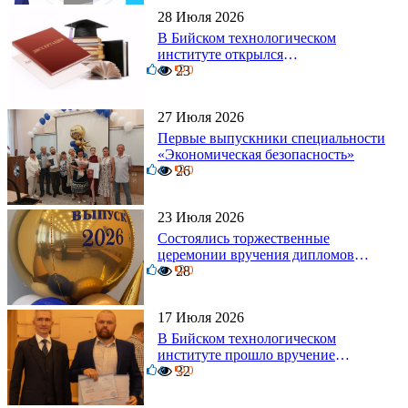
28 Июля 2026
В Бийском технологическом
институте открылся
0
диссертационный совет!
23
0
27 Июля 2026
Первые выпускники специальности
«Экономическая безопасность»
0
26
0
23 Июля 2026
Состоялись торжественные
церемонии вручения дипломов
0
выпускникам БТИ
28
0
17 Июля 2026
В Бийском технологическом
институте прошло вручение
0
дипломов
32
0