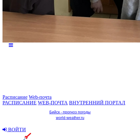
Расписание
Web-почта
РАСПИСАНИЕ
WEB-ПОЧТА
ВНУТРЕННИЙ ПОРТАЛ
Бийск - прогноз погоды
world-weather.ru
ВОЙТИ