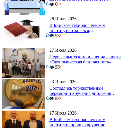
0
голосование на выборы!
6
0
Приглашаем на регистрацию
28 Июля 2026
В Бийском технологическом
институте открылся
0
диссертационный совет!
23
0
27 Июля 2026
Первые выпускники специальности
«Экономическая безопасность»
0
26
0
23 Июля 2026
Состоялись торжественные
церемонии вручения дипломов
0
выпускникам БТИ
28
0
17 Июля 2026
В Бийском технологическом
институте прошло вручение