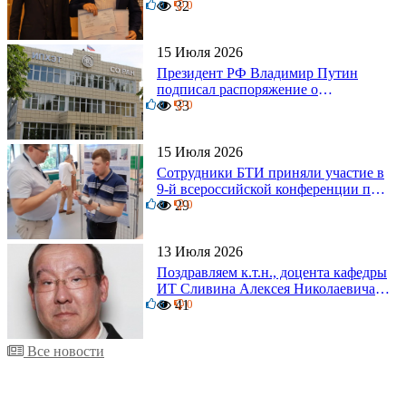
0
дипломов
32
0
15 Июля 2026
Президент РФ Владимир Путин
подписал распоряжение о
0
поощрении граждан и трудовых
33
0
коллективов
15 Июля 2026
Сотрудники БТИ приняли участие в
9-й всероссийской конференции по
0
задачам со свободными границами
29
0
13 Июля 2026
Поздравляем к.т.н., доцента кафедры
ИТ Сливина Алексея Николаевича с
6
юбилеем!
41
0
Все новости