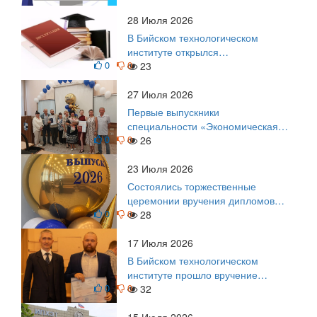
Приглашаем на регистрацию
28 Июля 2026
В Бийском технологическом
институте открылся
0
0
диссертационный совет!
23
27 Июля 2026
Первые выпускники
специальности «Экономическая
0
0
безопасность»
26
23 Июля 2026
Состоялись торжественные
церемонии вручения дипломов
0
0
выпускникам БТИ
28
17 Июля 2026
В Бийском технологическом
институте прошло вручение
0
0
дипломов
32