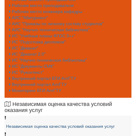
Рабочее место преподавателя
Рабочее место инженера кафедры
АИС "Абитуриент"
АИС "Приказы по личному составу студентов"
АИС "Научно-техническая библиотека"
ИС "Учебные планы ФГОС 3++"
ИС "Подготовка дипломов"
ИС "Деканат"
ИС "Деканат 2.0"
ИС "Научно-техническая библиотека"
ИС "Документы СМК"
ИС "Руконтекст"
Внутренний портал БТИ АлтГТУ
Внутренний портал АлтГТУ
Мониторинг БТИ АлтГТУ
Независимая оценка качества условий
оказания услуг
Независимая оценка качества условий оказания услуг