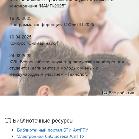
конференция “ИАМП-2025”
19.05.2025
Программа конференции ТОХБиПП-2025
10.04.2025
Конкурс “Снимай науку!”
24.03.2025
XVIII Всероссийская научно-практическая конференция
студентов, аспирантов и молодых ученых с
международным участием «Технолог...
Все события
Библиотечные ресурсы
Библиотечный портал БТИ АлтГТУ
Электронная библиотека АлтГТУ