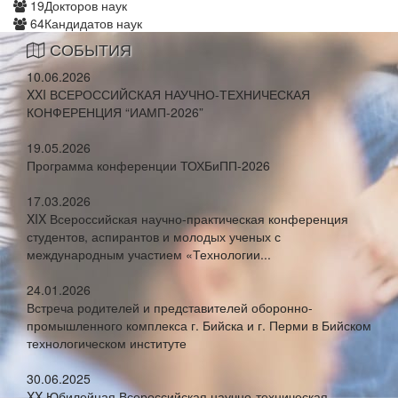
19
Докторов наук
64
Кандидатов наук
СОБЫТИЯ
10.06.2026
XXI ВСЕРОССИЙСКАЯ НАУЧНО-ТЕХНИЧЕСКАЯ
КОНФЕРЕНЦИЯ “ИАМП-2026”
19.05.2026
Программа конференции ТОХБиПП-2026
17.03.2026
XIX Всероссийская научно-практическая конференция
студентов, аспирантов и молодых ученых с
международным участием «Технологии...
24.01.2026
Встреча родителей и представителей оборонно-
промышленного комплекса г. Бийска и г. Перми в Бийском
технологическом институте
30.06.2025
XX Юбилейная Всероссийская научно-техническая