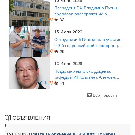
15 Июля 2026
Президент РФ Владимир Путин
подписал распоряжение о
0
0
поощрении граждан и трудовых
33
коллективов
15 Июля 2026
Сотрудники БТИ приняли участие
в 9-й всероссийской конференции
0
0
по задачам со свободными
29
границами
13 Июля 2026
Поздравляем к.т.н., доцента
кафедры ИТ Сливина Алексея
6
0
Николаевича с юбилеем!
41
Все новости
ОБЪЯВЛЕНИЯ
15.01.2026
Оплата за обучение в БТИ АлтГТУ через