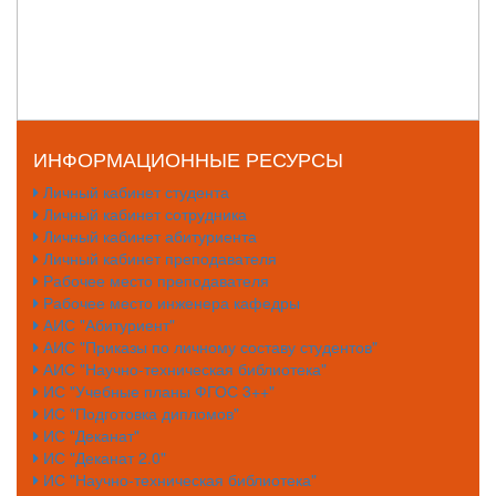
ИНФОРМАЦИОННЫЕ РЕСУРСЫ
Личный кабинет студента
Личный кабинет сотрудника
Личный кабинет абитуриента
Личный кабинет преподавателя
Рабочее место преподавателя
Рабочее место инженера кафедры
АИС "Абитуриент"
АИС "Приказы по личному составу студентов"
АИС "Научно-техническая библиотека"
ИС "Учебные планы ФГОС 3++"
ИС "Подготовка дипломов"
ИС "Деканат"
ИС "Деканат 2.0"
ИС "Научно-техническая библиотека"