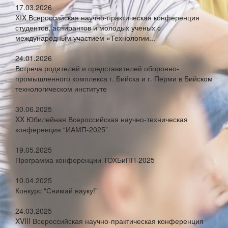
17.03.2026
XIX Всероссийская научно-практическая конференция
студентов, аспирантов и молодых ученых с
международным участием «Технологии...
24.01.2026
Встреча родителей и представителей оборонно-
промышленного комплекса г. Бийска и г. Перми в Бийском
технологическом институте
30.06.2025
XX Юбилейная Всероссийская научно-техническая
конференция “ИАМП-2025”
19.05.2025
Программа конференции ТОХБиПП-2025
10.04.2025
Конкурс “Снимай науку!”
24.03.2025
XVIII Всероссийская научно-практическая конференция