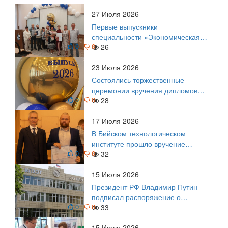
27 Июля 2026
Первые выпускники
специальности «Экономическая
0
0
безопасность»
26
23 Июля 2026
Состоялись торжественные
церемонии вручения дипломов
0
0
выпускникам БТИ
28
17 Июля 2026
В Бийском технологическом
институте прошло вручение
0
0
дипломов
32
15 Июля 2026
Президент РФ Владимир Путин
подписал распоряжение о
0
0
поощрении граждан и трудовых
33
коллективов
15 Июля 2026