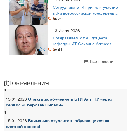
Сотрудники БТИ приняли участие
в 9-й всероссийской конференции
0
0
по задачам со свободными
29
границами
13 Июля 2026
Поздравляем к.т.н., доцента
кафедры ИТ Сливина Алексея
6
0
Николаевича с юбилеем!
41
Все новости
ОБЪЯВЛЕНИЯ
15.01.2026
Оплата за обучение в БТИ АлтГТУ через
сервис «Сбербанк Онлайн»
15.01.2026
Вниманию студентов, обучающихся на
платной основе!