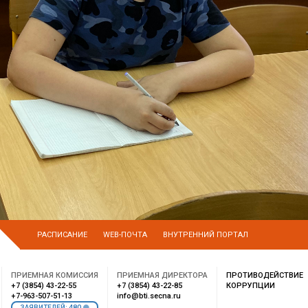
РАСПИСАНИЕ
WEB-ПОЧТА
ВНУТРЕННИЙ ПОРТАЛ
ПРИЕМНАЯ КОМИССИЯ
ПРИЕМНАЯ ДИРЕКТОРА
ПРОТИВОДЕЙСТВИЕ
+7 (3854) 43-22-55
+7 (3854) 43-22-85
КОРРУПЦИИ
+7-963-507-51-13
info@bti.secna.ru
480
ЗАЯВИТЕЛЕЙ: