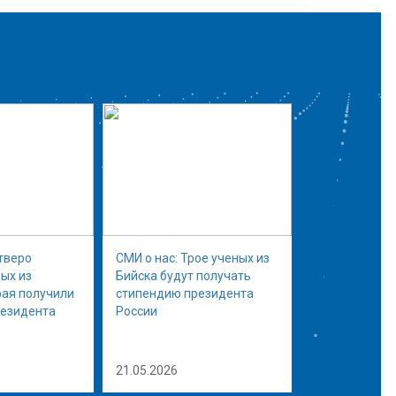
тверо
СМИ о нас: Трое ученых из
ых из
Бийска будут получать
рая получили
стипендию президента
резидента
России
21.05.2026