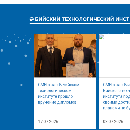
БИЙСКИЙ ТЕХНОЛОГИЧЕСКИЙ ИНСТ
СМИ о нас: В Бийском
СМИ о нас: В
технологическом
Бийского тех
институте прошло
института по
вручение дипломов
своими дост
планами на б
17.07.2026
03.07.2026