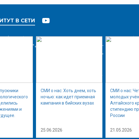
ИТУТ В СЕТИ
ыпускники
СМИ о нас: Хоть днем, хоть
СМИ о нас: Че
нологического
ночью: как идет приемная
молодых учён
делились
кампания в бийских вузах
Алтайского к
ижениями и
стипендию п
удущее.
России
25.06.2026
21.05.2026