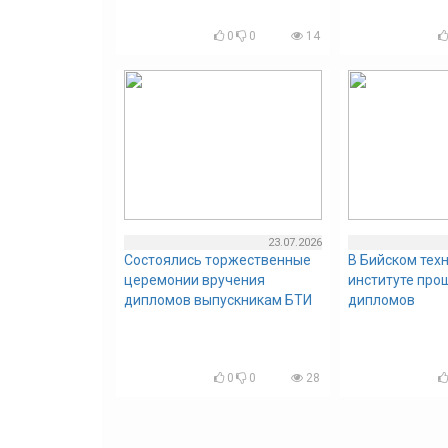
0
0
14
23.07.2026
Состоялись торжественные
В Бийском тех
церемонии вручения
институте про
дипломов выпускникам БТИ
дипломов
0
0
28