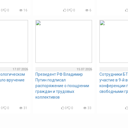
0
0
16
0
0
6
17.07.2026
15.07.2026
нологическом
Президент РФ Владимир
Сотрудники БТ
шло вручение
Путин подписал
участие в 9-й 
распоряжение о поощрении
конференции п
граждан и трудовых
свободными г
коллективов
0
0
31
0
0
33