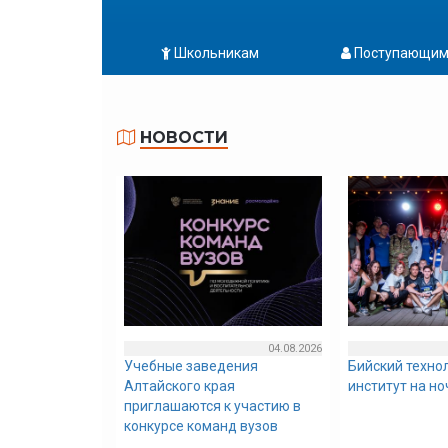
Школьникам
Поступающи
НОВОСТИ
04.08.2026
Учебные заведения
Бийский техно
Алтайского края
институт на н
приглашаются к участию в
конкурсе команд вузов