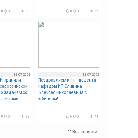
0
0
23
0
0
26
15.07.2026
13.07.2026
И приняли
Поздравляем к.т.н., доцента
всероссийской
кафедры ИТ Сливина
о задачам со
Алексея Николаевича с
раницами
юбилеем!
0
0
29
6
0
41
Все новости