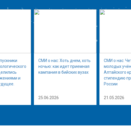
ыпускники
СМИ о нас: Хоть днем, хоть
СМИ о нас: Че
нологического
ночью: как идет приемная
молодых учён
делились
кампания в бийских вузах
Алтайского к
ижениями и
стипендию п
удущее.
России
25.06.2026
21.05.2026