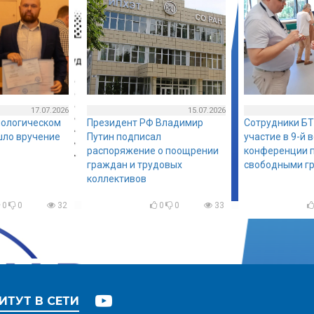
17.07.2026
15.07.2026
нологическом
Президент РФ Владимир
Сотрудники БТ
шло вручение
Путин подписал
участие в 9-й 
распоряжение о поощрении
конференции п
граждан и трудовых
свободными г
коллективов
0
0
32
0
0
33
ИТУТ В СЕТИ