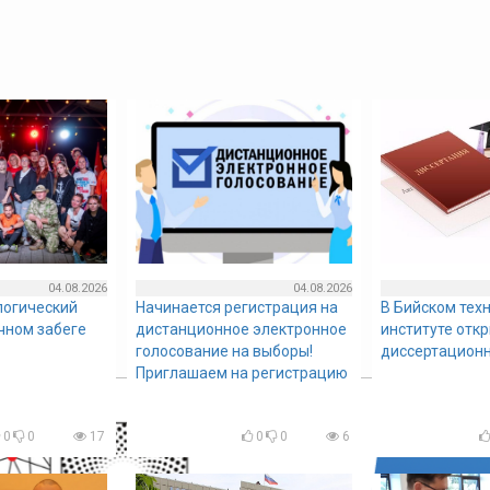
04.08.2026
04.08.2026
логический
Начинается регистрация на
В Бийском тех
очном забеге
дистанционное электронное
институте отк
голосование на выборы!
диссертационн
Приглашаем на регистрацию
0
0
17
0
0
6