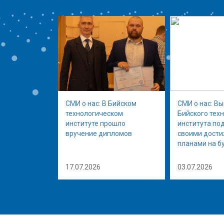
СМИ о нас: В Бийском
СМИ о нас: В
технологическом
Бийского тех
институте прошло
института по
вручение дипломов
своими дост
планами на б
17.07.2026
03.07.2026