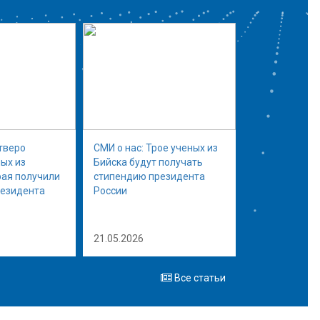
тверо
СМИ о нас: Трое ученых из
ых из
Бийска будут получать
рая получили
стипендию президента
резидента
России
21.05.2026
Все статьи