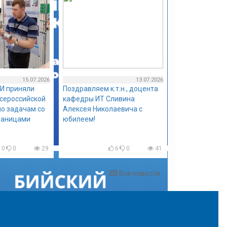
15.07.2026
13.07.2026
И приняли
Поздравляем к.т.н., доцента
всероссийской
кафедры ИТ Сливина
о задачам со
Алексея Николаевича с
раницами
юбилеем!
0
0
29
6
0
41
Все новости