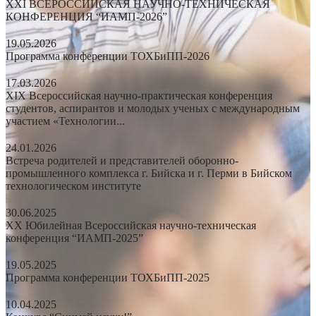
XXI ВСЕРОССИЙСКАЯ НАУЧНО-ТЕХНИЧЕСКАЯ
КОНФЕРЕНЦИЯ “ИАМП-2026”
19.05.2026
Программа конференции ТОХБиПП-2026
17.03.2026
XIX Всероссийская научно-практическая конференция
студентов, аспирантов и молодых ученых с международным
участием «Технологии...
24.01.2026
Встреча родителей и представителей оборонно-
промышленного комплекса г. Бийска и г. Перми в Бийском
технологическом институте
30.06.2025
XX Юбилейная Всероссийская научно-техническая
конференция “ИАМП-2025”
19.05.2025
Программа конференции ТОХБиПП-2025
10.04.2025