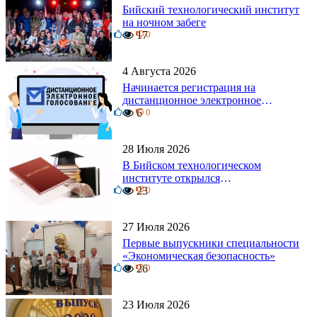
Бийский технологический институт
на ночном забеге
0
17
0
4 Августа 2026
Начинается регистрация на
дистанционное электронное
0
голосование на выборы!
6
0
Приглашаем на регистрацию
28 Июля 2026
В Бийском технологическом
институте открылся
0
диссертационный совет!
23
0
27 Июля 2026
Первые выпускники специальности
«Экономическая безопасность»
0
26
0
23 Июля 2026