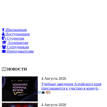
Школьникам
Поступающим
Студентам
Аспирантам
Сотрудникам
Преподавателям
НОВОСТИ
4 Августа 2026
Учебные заведения Алтайского края
приглашаются к участию в конкурсе
0
команд вузов
15
0
4 Августа 2026