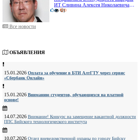
ИТ Сливина Алексея Николаевича с
6
юбилеем!
41
0
Все новости
ОБЪЯВЛЕНИЯ
15.01.2026
Оплата за обучение в БТИ АлтГТУ через сервис
«Сбербанк Онлайн»
15.01.2026
Вниманию студентов, обучающихся на платной
основе!
14.07.2026
Внимание! Конкурс на замещение вакантной должности
ППС Бийского технологического института
10.07.2026
Отдел вневедомственной охраны по городу Бийску