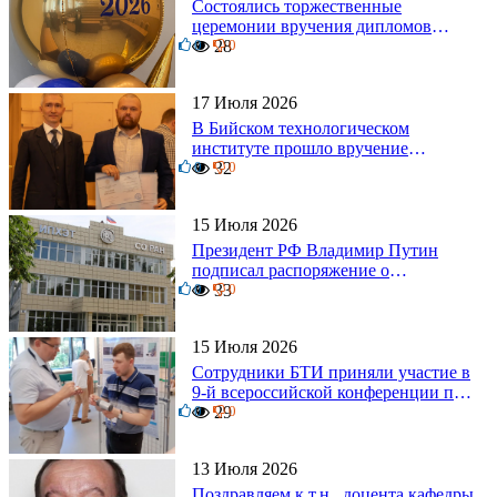
Состоялись торжественные
церемонии вручения дипломов
0
выпускникам БТИ
28
0
17 Июля 2026
В Бийском технологическом
институте прошло вручение
0
дипломов
32
0
15 Июля 2026
Президент РФ Владимир Путин
подписал распоряжение о
0
поощрении граждан и трудовых
33
0
коллективов
15 Июля 2026
Сотрудники БТИ приняли участие в
9-й всероссийской конференции по
0
задачам со свободными границами
29
0
13 Июля 2026
Поздравляем к.т.н., доцента кафедры