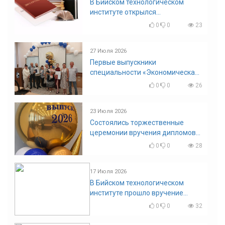
В Бийском технологическом
институте открылся
диссертационный совет!
0
0
23
27 Июля 2026
Первые выпускники
специальности «Экономическая
безопасность»
0
0
26
23 Июля 2026
Состоялись торжественные
церемонии вручения дипломов
выпускникам БТИ
0
0
28
17 Июля 2026
В Бийском технологическом
институте прошло вручение
дипломов
0
0
32