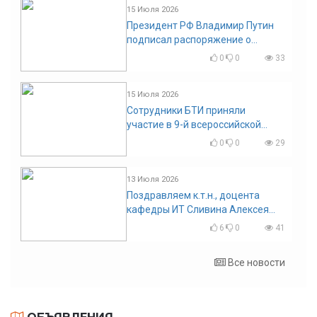
15 Июля 2026
Президент РФ Владимир Путин
подписал распоряжение о
поощрении граждан и трудовых
0
0
33
коллективов
15 Июля 2026
Сотрудники БТИ приняли
участие в 9-й всероссийской
конференции по задачам со
0
0
29
свободными границами
13 Июля 2026
Поздравляем к.т.н., доцента
кафедры ИТ Сливина Алексея
Николаевича с юбилеем!
6
0
41
Все новости