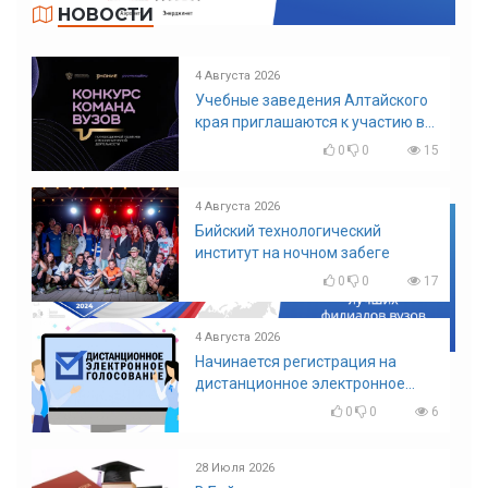
НОВОСТИ
4 Августа 2026
Учебные заведения Алтайского
края приглашаются к участию в
конкурсе команд вузов
0
0
15
4 Августа 2026
Бийский технологический
институт на ночном забеге
0
0
17
4 Августа 2026
Начинается регистрация на
дистанционное электронное
голосование на выборы!
0
0
6
Приглашаем на регистрацию
28 Июля 2026