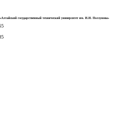
Алтайский государственный технический университет им. И.И. Ползунова»
55
85