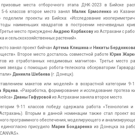
 призовые места отборочного этапа ДНК-2023 в Бийске ра
 5-6 классов второе место занял
Малик Ермоленко
из Казани
то поделили проекты из Бийска: «Исследование изопериметри
тоды наименьших квадратов в построении неочевидных кри
 Третье место присуждено
Андрею Корбакову
из Астрахани с раб
ка и сельскохозяйственных растений».
место занял проект бийчан
Артема Клишина
и
Никиты Бердников
ществ». Второе место досталось совместной работе
Юрия Жарк
ов из отработанных неодимовых магнитов». Третье место р
ия звезды с помощью робота-телескопа обсерватории Гарвард
стали»
Даниила Шибаева
(г. Донецк).
тавлением макетов или моделей» в возрастной категории 9-1
а Ярцева.
«Разработка, формирование и исследование протеза к
фейса»
Дианы Гафуровой
из Астрахани заняла второе место.
тегории 9-11 классов победу одержала работа «Технология и
 Астрахань). Вторым в данной номинации также стал проект во
ого программного обеспечения, моделирующего и анализирующег
 единогласно присудило
Марии Бондаренко
из Донецка за рабо
 CANVAS».