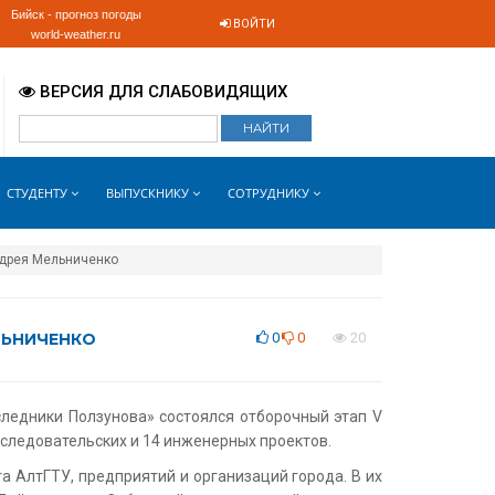
Бийск - прогноз погоды
ВОЙТИ
world-weather.ru
ВЕРСИЯ ДЛЯ СЛАБОВИДЯЩИХ
СТУДЕНТУ
ВЫПУСКНИКУ
СОТРУДНИКУ
ндрея Мельниченко
ЛЬНИЧЕНКО
0
0
20
следники Ползунова» состоялся отборочный этап V
сследовательских и 14 инженерных проектов.
а АлтГТУ, предприятий и организаций города. В их