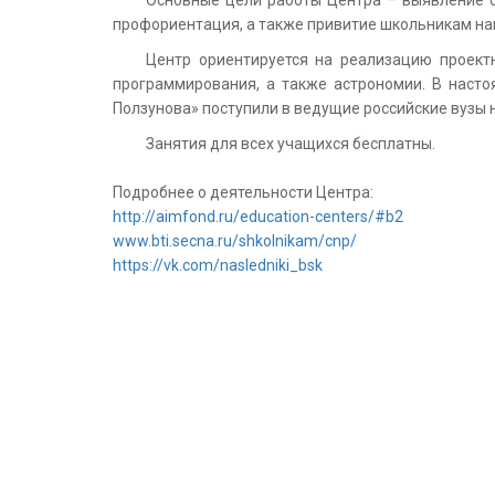
Основные цели работы Центра – выявление од
профориентация, а также привитие школьникам на
Центр ориентируется на реализацию проектн
программирования, а также астрономии. В наст
Ползунова» поступили в ведущие российские вузы
Занятия для всех учащихся бесплатны.
Подробнее о деятельности Центра:
http://aimfond.ru/education-centers/#b2
www.bti.secna.ru/shkolnikam/cnp/
https://vk.com/nasledniki_bsk