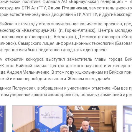
технической политике филиала АО «Барнаульская генерация» – 
й сотрудник БТИ АлтГТУ,
Эльза Пташинская
, заместитель директ
едрой естественнонаучных дисциплин БТИ АлтГТУ, и другие эксперт
ийске в этом году стало значительное количество проектов, пре
хнопарка «Кванториум-04» (г. Горно-Алтайск), Центра молоде
 школьного технопарка (г. Астрахань), Детского технопарка «Ква
яновск), Самарского лицея информационных технологий (Базовая 
ференцсвязи был представлен двадцать один проект.
м открытии конкурса выступил заместитель главы города Би
К стал Бийский филиал Центра детского научного и инженерно-т
а Андрея Мельниченко. В этом году к школьникам из Бийска при
ской и инженерной деятельности. Желаем всем удачи!»
ники Ползунова», в обращении к участникам отметила: «Вы все п
 вам уверенной защиты своих проектов, полезных замечаний и рек