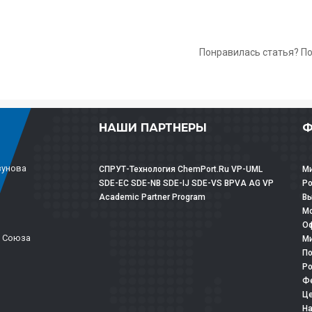
Понравилась статья? П
НАШИ ПАРТНЕРЫ
Ф
зунова
СПРУТ-Технология
ChemPort.Ru
VP-UML
Ми
SDE-EC
SDE-NB
SDE-IJ
SDE-VS
BPVA
AG
VP
Р
Academic Partner Program
Вы
Мо
Оф
о Союза
Ми
По
Ро
Фе
Це
На