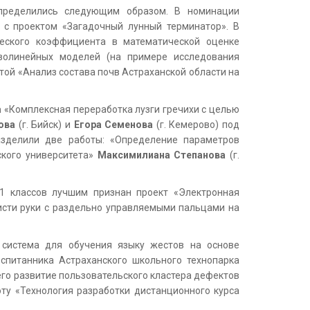
спределились следующим образом. В номинации
 с проектом «Загадочный лунный терминатор». В
ческого коэффициента в математической оценке
волинейных моделей (на примере исследования
отой «Анализ состава почв Астраханской области на
а
«Комплексная переработка лузги гречихи с целью
ова
(г. Бийск) и
Егора
Семенова
(г. Кемерово) под
азделили две работы: «Определение параметров
ского университета»
Максимилиана
Степанова
(г.
1 классов лучшим признан проект «Электронная
исти руки с раздельно управляемыми пальцами на
 система для обучения языку жестов на основе
спитанника Астраханского школьного технопарка
о развитие пользовательского кластера дефектов
ту «Технология разработки дистанционного курса