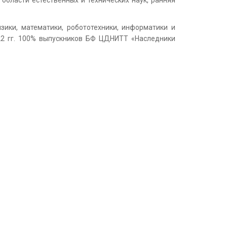
области естественных и технических наук, ранняя
зики, математики, робототехники, информатики и
22 гг. 100% выпускников БФ ЦДНИТТ «Наследники