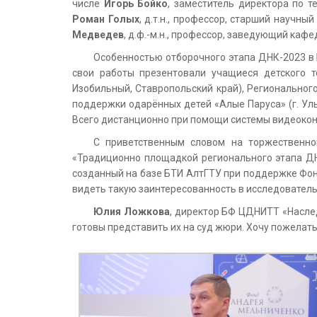
числе
Игорь Бойко
, заместитель директора по 
Роман Голых
, д.т.н., профессор, старший научны
Медведев
, д.ф.-м.н., профессор, заведующий каф
Особенностью отборочного этапа ДНК-2023 в Б
свои работы презентовали учащиеся детского те
Изобильный, Ставропольский край), Регионального
поддержки одарённых детей «Алые Паруса» (г. Уль
Всего дистанционно при помощи системы видеокон
С приветственным словом на торжественно
«Традиционно площадкой регионального этапа ДН
созданный на базе БТИ АлтГТУ при поддержке Фонд
видеть такую заинтересованность в исследователь
Юлия Ложкова
, директор БФ ЦДНИТТ «Наслед
готовы представить их на суд жюри. Хочу пожелать