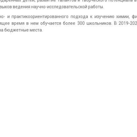
арённых детей, развитие талантов и творческого потенциала в 
выков ведения научно-исследовательской работы.
о- и практикоориентированного подхода к изучению химии, фи
оящее время в нем обучается более 300 школьников. В 2019-20
 на бюджетные места.