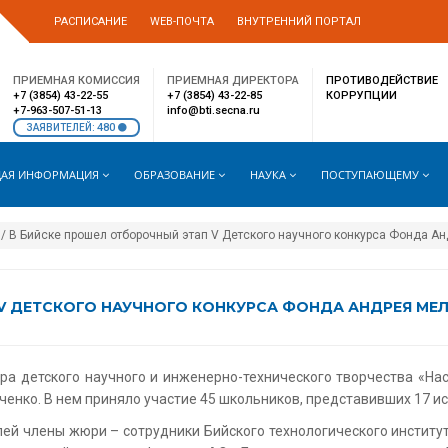
РАСПИСАНИЕ
WEB-ПОЧТА
ВНУТРЕННИЙ ПОРТАЛ
ПРИЕМНАЯ КОМИССИЯ
ПРИЕМНАЯ ДИРЕКТОРА
ПРОТИВОДЕЙСТВИЕ
+7 (3854) 43-22-55
+7 (3854) 43-22-85
КОРРУПЦИИ
+7-963-507-51-13
info@bti.secna.ru
480
ЗАЯВИТЕЛЕЙ:
АЯ ИНФОРМАЦИЯ
ОБРАЗОВАНИЕ
НАУКА
ПОСТУПАЮЩЕМУ
/ В Бийске прошел отборочный этап V Детского научного конкурса Фонда А
V ДЕТСКОГО НАУЧНОГО КОНКУРСА ФОНДА АНДРЕЯ МЕ
ра детского научного и инженерно-технического творчества «На
енко. В нем приняло участие 45 школьников, представивших 17 и
ей члены жюри – сотрудники Бийского технологического институт