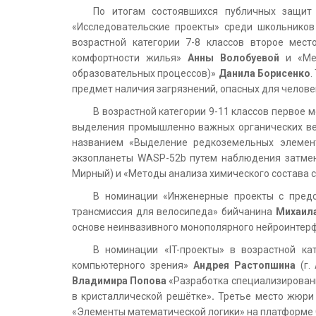
По итогам состоявшихся публичных защит
«Исследовательские проекты» среди школьников
возрастной категории 7-8 классов второе мес
комфортности жилья»
Анны Волобуевой
и «Ме
образовательных процессов)»
Данила Борисенко
.
предмет наличия загрязнений, опасных для челове
В возрастной категории 9-11 классов первое 
выделения промышленно важных органических ве
названием «Выделение редкоземельных элемент
экзопланеты WASP-52b путем наблюдения затмен
Мирный) и «Методы анализа химического состава 
В номинации «Инженерные проекты с предс
трансмиссия для велосипеда» бийчанина
Михаил
основе неинвазивного монополярного нейроинтер
В номинации «IT-проекты» в возрастной ка
компьютерного зрения»
Андрея Растопшина
(г.
Владимира Попова
«Разработка специализированн
в кристаллической решётке»
.
Третье место жюри
«Элементы математической логики» на платформе