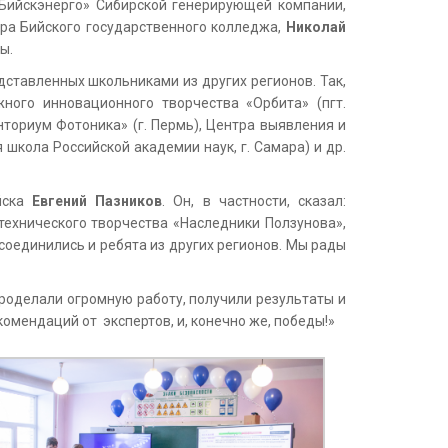
«Бийскэнерго» Сибирской генерирующей компании,
ора Бийского государственного колледжа,
Николай
ы.
дставленных школьниками из других регионов. Так,
жного инновационного творчества «Орбита» (пгт.
нториум Фотоника» (г. Пермь), Центра выявления и
школа Российской академии наук, г. Самара) и др.
йска
Евгений Пазников
. Он, в частности, сказал:
ехнического творчества «Наследники Ползунова»,
соединились и ребята из других регионов. Мы рады
роделали огромную работу, получили результаты и
омендаций от экспертов, и, конечно же, победы!»