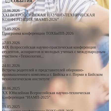
СОБЫТИЯ
10.06.2026
XXI ВСЕРОССИЙСКАЯ НАУЧНО-ТЕХНИЧЕСКАЯ
КОНФЕРЕНЦИЯ “ИАМП-2026”
19.05.2026
Программа конференции ТОХБиПП-2026
17.03.2026
XIX Всероссийская научно-практическая конференция
студентов, аспирантов и молодых ученых с международным
участием «Технологии...
24.01.2026
Встреча родителей и представителей оборонно-
промышленного комплекса г. Бийска и г. Перми в Бийском
технологическом институте
30.06.2025
XX Юбилейная Всероссийская научно-техническая
конференция “ИАМП-2025”
19.05.2025