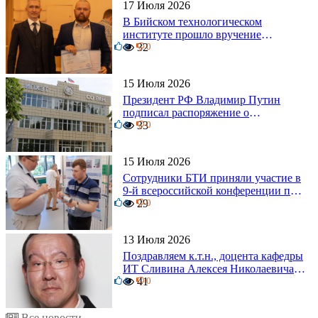
17 Июля 2026
В Бийском технологическом
институте прошло вручение
0
дипломов
32
0
15 Июля 2026
Президент РФ Владимир Путин
подписал распоряжение о
0
поощрении граждан и трудовых
33
0
коллективов
15 Июля 2026
Сотрудники БТИ приняли участие в
9-й всероссийской конференции по
0
задачам со свободными границами
29
0
13 Июля 2026
Поздравляем к.т.н., доцента кафедры
ИТ Сливина Алексея Николаевича с
6
юбилеем!
41
0
Все новости