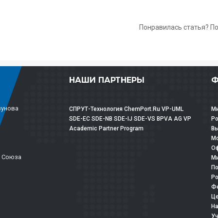
Понравилась статья? П
НАШИ ПАРТНЕРЫ
Ф
зунова
СПРУТ-Технология
ChemPort.Ru
VP-UML
Ми
SDE-EC
SDE-NB
SDE-IJ
SDE-VS
BPVA
AG
VP
Р
Academic Partner Program
Вы
Мо
Оф
о Союза
Ми
По
Ро
Фе
Це
На
Уч