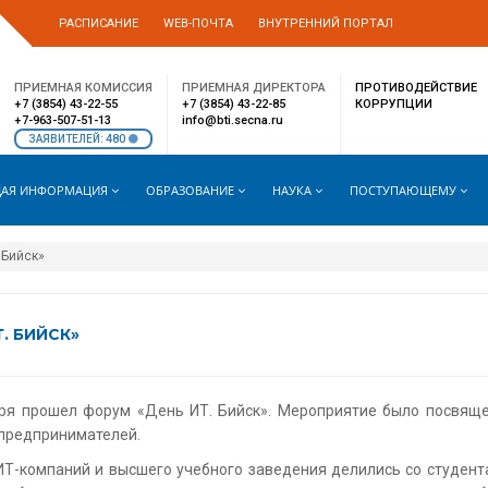
РАСПИСАНИЕ
WEB-ПОЧТА
ВНУТРЕННИЙ ПОРТАЛ
ПРИЕМНАЯ КОМИССИЯ
ПРИЕМНАЯ ДИРЕКТОРА
ПРОТИВОДЕЙСТВИЕ
+7 (3854) 43-22-55
+7 (3854) 43-22-85
КОРРУПЦИИ
+7-963-507-51-13
info@bti.secna.ru
480
ЗАЯВИТЕЛЕЙ:
АЯ ИНФОРМАЦИЯ
ОБРАЗОВАНИЕ
НАУКА
ПОСТУПАЮЩЕМУ
 Бийск»
. БИЙСК»
ября прошел форум «День ИТ. Бийск». Мероприятие было посвящ
 предпринимателей.
ИТ-компаний и высшего учебного заведения делились со студент