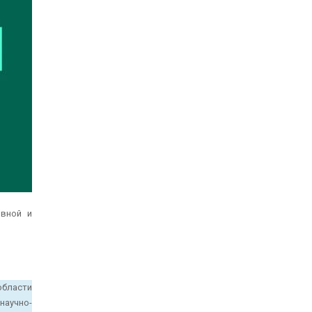
вной и
области
аучно-