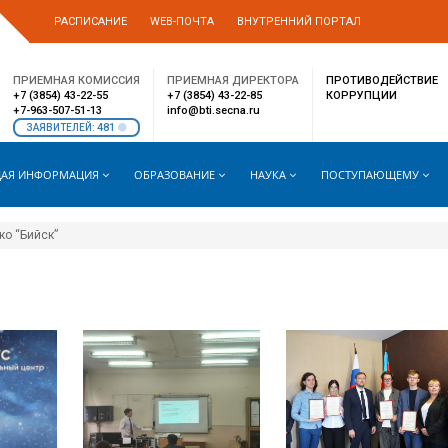
РАСПИСАНИЕ
WEB-ПОЧТА
ВНУТРЕННИЙ ПОРТАЛ
ПРИЕМНАЯ КОМИССИЯ
ПРИЕМНАЯ ДИРЕКТОРА
ПРОТИВОДЕЙСТВИЕ
+7 (3854) 43-22-55
+7 (3854) 43-22-85
КОРРУПЦИИ
+7-963-507-51-13
info@bti.secna.ru
481
ЗАЯВИТЕЛЕЙ:
АЯ ИНФОРМАЦИЯ
ОБРАЗОВАНИЕ
НАУКА
ПОСТУПАЮЩЕМУ
ко “Бийск”