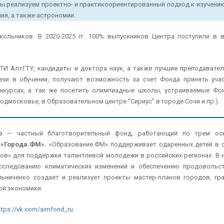
ы реализуем проектно- и практикоориентированный подход к изучению
ия, а также астрономии.
ольников. В 2020-2025 гг. 100% выпускников Центра поступили в 
ТИ АлтГТУ, кандидаты и доктора наук, а также лучшие преподавате
ехи в обучении, получают возможность за счет Фонда принять уча
нкурсах, а так же посетить олимпиадные школы, устраиваемые Фо
дмосковье, в Образовательном центре “Сириус” в городе Сочи и пр.).
о
— частный благотворительный фонд, работающий по трем ос
и
«Города.ФМ».
«Образование.ФМ» поддерживает одаренных детей в 
тов» для поддержки талантливой молодежи в российских регионах. В 
сследованию климатических изменений и обеспечению продовольс
ьниченко создает и реализует проекты мастер-планов городов, гр
ой экономики.
ttps://vk.com/aimfond_ru
.