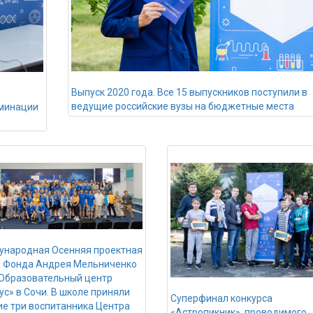
Выпуск 2020 года. Все 15 выпускников поступили в
ведущие российские вузы на бюджетные места
оминации
народная Осенняя проектная
 Фонда Андрея Мельниченко
 Образовательный центр
ус» в Сочи. В школе приняли
Суперфинал конкурса
ие три воспитанника Центра
«Астропикник», проводимого