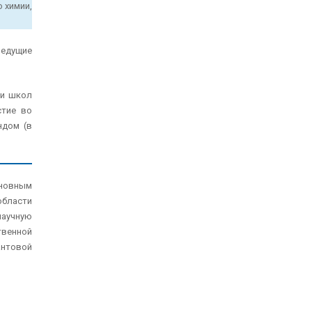
 химии,
ведущие
ли школ
стие во
ндом (в
новным
области
научную
твенной
антовой