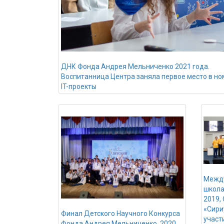
ДНК Фонда Андрея Мельниченко 2021 года.
Воспитанница Центра заняла первое место в н
IT-проекты
Между
школа
2019,
«Сири
Финал Детского Научного Конкурса
участ
Фонда Андрея Мельниченко, 2020