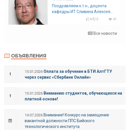
Поздравляем к.т.н., доцента
кафедры ИТ Сливина Алексея
Николаевича с юбилеем!
6
0
41
Все новости
ОБЪЯВЛЕНИЯ
Оплата за обучение в БТИ АлтГТУ
15.01.2026
через сервис «Сбербанк Онлайн»
Вниманию студентов, обучающихся на
15.01.2026
платной основе!
Внимание! Конкурс на замещение
14.07.2026
вакантной должности ППС Бийского
технологического института