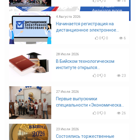
0
0
16
4 Августа 2026
Начинается регистрация на
дистанционное электронное
голосование на выборы!
0
0
6
Приглашаем на регистрацию
28 Июля 2026
В Бийском технологическом
институте открылся
диссертационный совет!
0
0
23
27 Июля 2026
Первые выпускники
специальности «Экономическая
безопасность»
0
0
26
23 Июля 2026
Состоялись торжественные