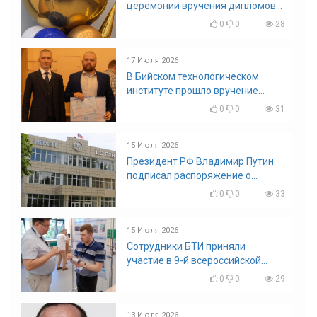
церемонии вручения дипломов
выпускникам БТИ
0
0
28
17 Июля 2026
В Бийском технологическом
институте прошло вручение
дипломов
0
0
31
15 Июля 2026
Президент РФ Владимир Путин
подписал распоряжение о
поощрении граждан и трудовых
0
0
33
коллективов
15 Июля 2026
Сотрудники БТИ приняли
участие в 9-й всероссийской
конференции по задачам со
0
0
29
свободными границами
13 Июля 2026