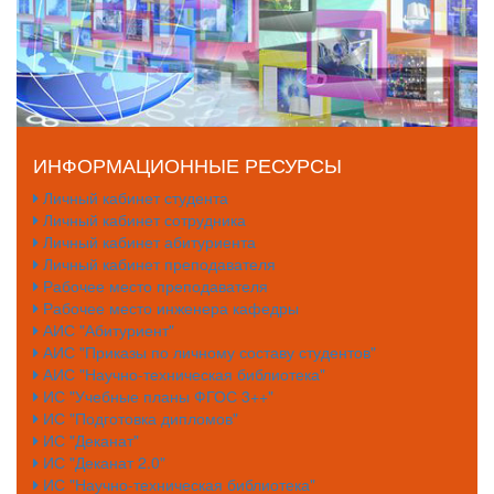
ИНФОРМАЦИОННЫЕ РЕСУРСЫ
Личный кабинет студента
Личный кабинет сотрудника
Личный кабинет абитуриента
Личный кабинет преподавателя
Рабочее место преподавателя
Рабочее место инженера кафедры
АИС "Абитуриент"
АИС "Приказы по личному составу студентов"
АИС "Научно-техническая библиотека"
ИС "Учебные планы ФГОС 3++"
ИС "Подготовка дипломов"
ИС "Деканат"
ИС "Деканат 2.0"
ИС "Научно-техническая библиотека"