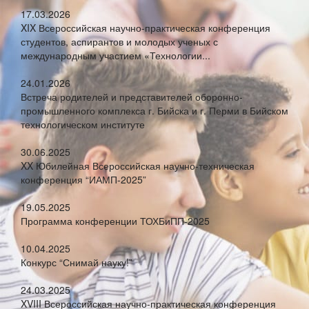
17.03.2026
XIX Всероссийская научно-практическая конференция
студентов, аспирантов и молодых ученых с
международным участием «Технологии...
24.01.2026
Встреча родителей и представителей оборонно-
промышленного комплекса г. Бийска и г. Перми в Бийском
технологическом институте
30.06.2025
XX Юбилейная Всероссийская научно-техническая
конференция “ИАМП-2025”
19.05.2025
Программа конференции ТОХБиПП-2025
10.04.2025
Конкурс “Снимай науку!”
24.03.2025
XVIII Всероссийская научно-практическая конференция