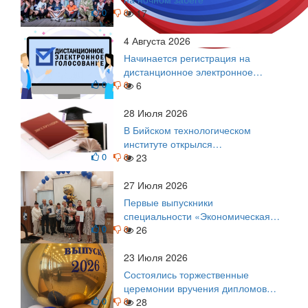
0
0
17
4 Августа 2026
Начинается регистрация на
дистанционное электронное
0
0
голосование на выборы!
6
Приглашаем на регистрацию
28 Июля 2026
В Бийском технологическом
институте открылся
0
0
диссертационный совет!
23
27 Июля 2026
Первые выпускники
специальности «Экономическая
0
0
безопасность»
26
23 Июля 2026
Состоялись торжественные
церемонии вручения дипломов
0
0
выпускникам БТИ
28