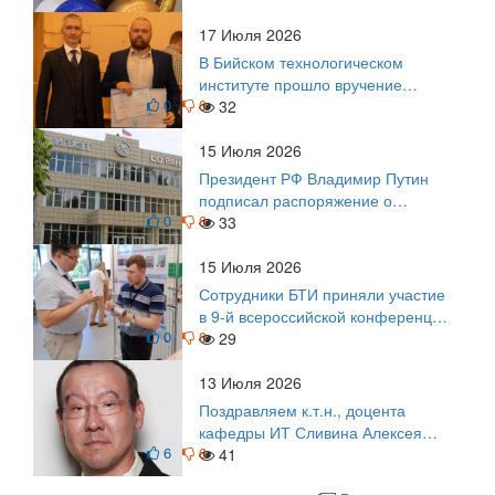
17 Июля 2026
В Бийском технологическом
институте прошло вручение
0
0
дипломов
32
15 Июля 2026
Президент РФ Владимир Путин
подписал распоряжение о
0
0
поощрении граждан и трудовых
33
коллективов
15 Июля 2026
Сотрудники БТИ приняли участие
в 9-й всероссийской конференции
0
0
по задачам со свободными
29
границами
13 Июля 2026
Поздравляем к.т.н., доцента
кафедры ИТ Сливина Алексея
6
0
Николаевича с юбилеем!
41