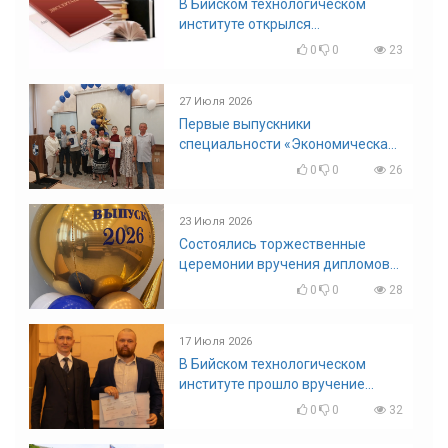
В Бийском технологическом
институте открылся
диссертационный совет!
0
0
23
27 Июля 2026
Первые выпускники
специальности «Экономическая
безопасность»
0
0
26
23 Июля 2026
Состоялись торжественные
церемонии вручения дипломов
выпускникам БТИ
0
0
28
17 Июля 2026
В Бийском технологическом
институте прошло вручение
дипломов
0
0
32