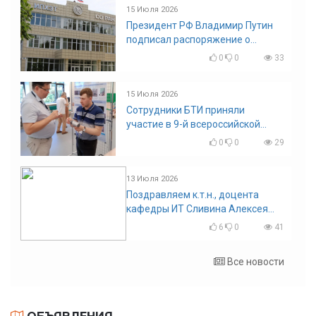
15 Июля 2026
Президент РФ Владимир Путин
подписал распоряжение о
поощрении граждан и трудовых
0
0
33
коллективов
15 Июля 2026
Сотрудники БТИ приняли
участие в 9-й всероссийской
конференции по задачам со
0
0
29
свободными границами
13 Июля 2026
Поздравляем к.т.н., доцента
кафедры ИТ Сливина Алексея
Николаевича с юбилеем!
6
0
41
Все новости