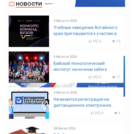
НОВОСТИ
4 Августа 2026
Учебные заведения Алтайского
края приглашаются к участию в
конкурсе команд вузов
0
0
15
4 Августа 2026
Бийский технологический
институт на ночном забеге
0
0
17
4 Августа 2026
Начинается регистрация на
дистанционное электронное
голосование на выборы!
0
0
6
Приглашаем на регистрацию
28 Июля 2026