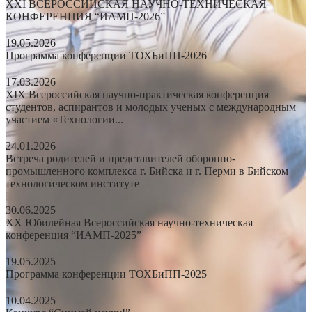
XXI ВСЕРОССИЙСКАЯ НАУЧНО-ТЕХНИЧЕСКАЯ
КОНФЕРЕНЦИЯ “ИАМП-2026”
19.05.2026
Программа конференции ТОХБиПП-2026
17.03.2026
XIX Всероссийская научно-практическая конференция
студентов, аспирантов и молодых ученых с международным
участием «Технологии...
24.01.2026
Встреча родителей и представителей оборонно-
промышленного комплекса г. Бийска и г. Перми в Бийском
технологическом институте
30.06.2025
XX Юбилейная Всероссийская научно-техническая
конференция “ИАМП-2025”
19.05.2025
Программа конференции ТОХБиПП-2025
10.04.2025