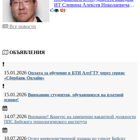
ИТ Сливина Алексея Николаевича с
6
юбилеем!
41
0
Все новости
ОБЪЯВЛЕНИЯ
15.01.2026
Оплата за обучение в БТИ АлтГТУ через сервис
«Сбербанк Онлайн»
15.01.2026
Вниманию студентов, обучающихся на платной
основе!
14.07.2026
Внимание! Конкурс на замещение вакантной должности
ППС Бийского технологического института
10.07.2026
Отдел вневедомственной охраны по городу Бийску