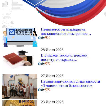
Бийский технологический институт
на ночном забеге
0
17
0
4 Августа 2026
Начинается регистрация на
дистанционное электронное
0
голосование на выборы!
6
0
Приглашаем на регистрацию
28 Июля 2026
В Бийском технологическом
институте открылся
0
диссертационный совет!
23
0
27 Июля 2026
Первые выпускники специальности
«Экономическая безопасность»
0
26
0
23 Июля 2026