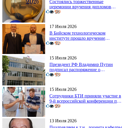
Состоялись торжественные
церемонии вручения дипломов
0
выпускникам БТИ
28
0
17 Июля 2026
В Бийском технологическом
институте прошло вручение
0
дипломов
32
0
15 Июля 2026
Президент РФ Владимир Путин
подписал распоряжение о
0
поощрении граждан и трудовых
33
0
коллективов
15 Июля 2026
Сотрудники БТИ приняли участие в
9-й всероссийской конференции по
0
задачам со свободными границами
29
0
13 Июля 2026
Поздравляем к.т.н., доцента кафедры