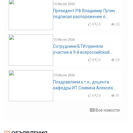
15 Июля 2026
Президент РФ Владимир Путин
подписал распоряжение о
поощрении граждан и трудовых
0
0
33
коллективов
15 Июля 2026
Сотрудники БТИ приняли
участие в 9-й всероссийской
конференции по задачам со
0
0
29
свободными границами
13 Июля 2026
Поздравляем к.т.н., доцента
кафедры ИТ Сливина Алексея
Николаевича с юбилеем!
6
0
41
Все новости