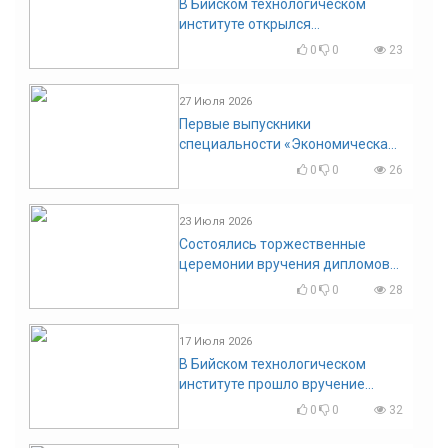
В Бийском технологическом
институте открылся
диссертационный совет!
0
0
23
27 Июля 2026
Первые выпускники
специальности «Экономическая
безопасность»
0
0
26
23 Июля 2026
Состоялись торжественные
церемонии вручения дипломов
выпускникам БТИ
0
0
28
17 Июля 2026
В Бийском технологическом
институте прошло вручение
дипломов
0
0
32