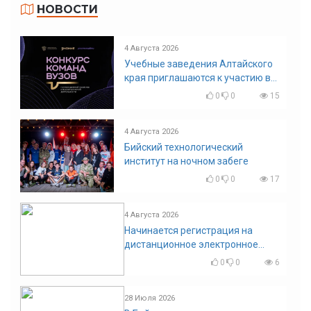
НОВОСТИ
4 Августа 2026
Учебные заведения Алтайского
края приглашаются к участию в
конкурсе команд вузов
0
0
15
4 Августа 2026
Бийский технологический
институт на ночном забеге
0
0
17
4 Августа 2026
Начинается регистрация на
дистанционное электронное
голосование на выборы!
0
0
6
Приглашаем на регистрацию
28 Июля 2026