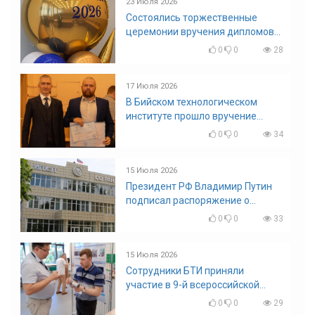
23 Июля 2026
Состоялись торжественные
церемонии вручения дипломов
выпускникам БТИ
0
0
28
17 Июля 2026
В Бийском технологическом
институте прошло вручение
дипломов
0
0
34
15 Июля 2026
Президент РФ Владимир Путин
подписал распоряжение о
поощрении граждан и трудовых
0
0
33
коллективов
15 Июля 2026
Сотрудники БТИ приняли
участие в 9-й всероссийской
конференции по задачам со
0
0
29
свободными границами