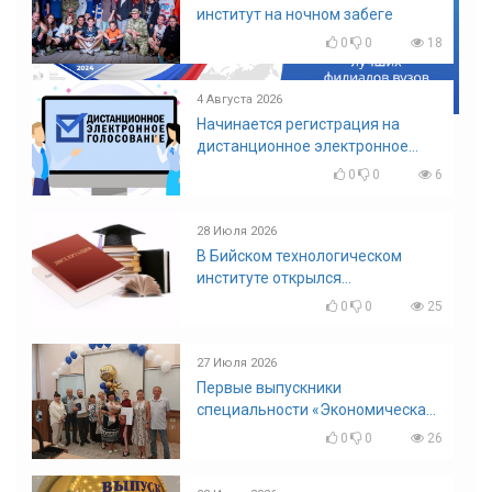
институт на ночном забеге
0
0
18
4 Августа 2026
Начинается регистрация на
дистанционное электронное
голосование на выборы!
0
0
6
Приглашаем на регистрацию
28 Июля 2026
В Бийском технологическом
институте открылся
диссертационный совет!
0
0
25
27 Июля 2026
Первые выпускники
специальности «Экономическая
безопасность»
0
0
26