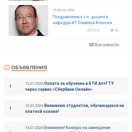
13 Июля 2026
Поздравляем к.т.н., доцента
кафедры ИТ Сливина Алексея
Николаевича с юбилеем!
6
0
42
Все новости
ОБЪЯВЛЕНИЯ
Оплата за обучение в БТИ АлтГТУ
15.01.2026
через сервис «Сбербанк Онлайн»
Вниманию студентов, обучающихся на
15.01.2026
платной основе!
Внимание! Конкурс на замещение
14.07.2026