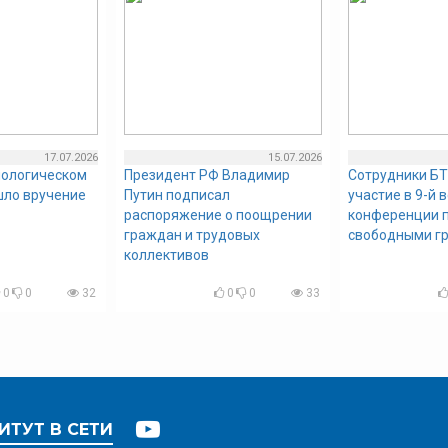
17.07.2026
15.07.2026
нологическом
Президент РФ Владимир
Сотрудники БТ
шло вручение
Путин подписал
участие в 9-й 
распоряжение о поощрении
конференции п
граждан и трудовых
свободными г
коллективов
0
0
32
0
0
33
ИТУТ В СЕТИ