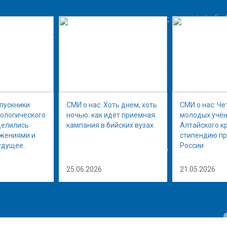
ыпускники
СМИ о нас: Хоть днем, хоть
СМИ о нас: Че
нологического
ночью: как идет приемная
молодых учён
делились
кампания в бийских вузах
Алтайского к
ижениями и
стипендию п
удущее.
России
25.06.2026
21.05.2026