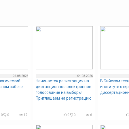
04.08.2026
04.08.2026
логический
Начинается регистрация на
В Бийском тех
очном забеге
дистанционное электронное
институте отк
голосование на выборы!
диссертационн
Приглашаем на регистрацию
0
0
17
0
0
6