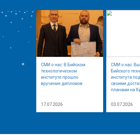
СМИ о нас: В Бийском
СМИ о нас: В
технологическом
Бийского тех
институте прошло
института по
вручение дипломов
своими дост
планами на б
17.07.2026
03.07.2026