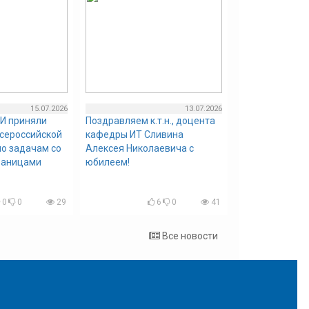
15.07.2026
13.07.2026
И приняли
Поздравляем к.т.н., доцента
всероссийской
кафедры ИТ Сливина
о задачам со
Алексея Николаевича с
раницами
юбилеем!
0
0
29
6
0
41
Все новости