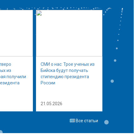
тверо
СМИ о нас: Трое ученых из
ых из
Бийска будут получать
рая получили
стипендию президента
резидента
России
21.05.2026
Все статьи