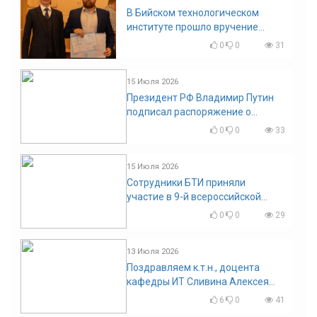
В Бийском технологическом
институте прошло вручение
дипломов
0
0
31
15 Июля 2026
Президент РФ Владимир Путин
подписал распоряжение о
поощрении граждан и трудовых
0
0
33
коллективов
15 Июля 2026
Сотрудники БТИ приняли
участие в 9-й всероссийской
конференции по задачам со
0
0
29
свободными границами
13 Июля 2026
Поздравляем к.т.н., доцента
кафедры ИТ Сливина Алексея
Николаевича с юбилеем!
6
0
41