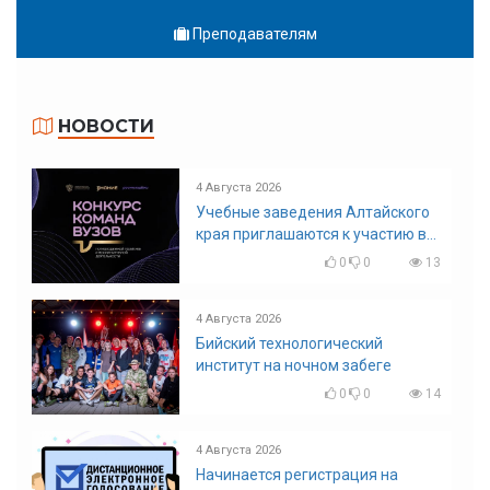
Преподавателям
НОВОСТИ
4 Августа 2026
Учебные заведения Алтайского
края приглашаются к участию в
конкурсе команд вузов
0
0
13
4 Августа 2026
Бийский технологический
институт на ночном забеге
0
0
14
4 Августа 2026
Начинается регистрация на