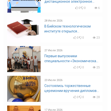
дистанционное электронное
голосование на выборы!
0
0
6
Приглашаем на регистрацию
28 Июля 2026
В Бийском технологическом
институте открылся
диссертационный совет!
0
0
23
27 Июля 2026
Первые выпускники
специальности «Экономическая
безопасность»
0
0
25
23 Июля 2026
Состоялись торжественные
церемонии вручения дипломов
выпускникам БТИ
0
0
28
17 Июля 2026