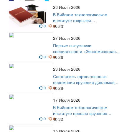
Приглашаем на регистрацию
28 Июля 2026
В Бийском технологическом
институте открылся
0
0
диссертационный совет!
23
27 Июля 2026
Первые выпускники
специальности «Экономическая
0
0
безопасность»
26
23 Июля 2026
Состоялись торжественные
церемонии вручения дипломов
0
0
выпускникам БТИ
28
17 Июля 2026
В Бийском технологическом
институте прошло вручение
0
0
дипломов
32
15 Июля 2026