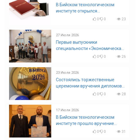
В Бийском технологическом
институте открылся
диссертационный совет!
0
0
23
27 Июля 2026
Первые выпускники
специальности «Экономическая
безопасность»
0
0
26
23 Июля 2026
Состоялись торжественные
церемонии вручения дипломов
выпускникам БТИ
0
0
28
17 Июля 2026
В Бийском технологическом
институте прошло вручение
дипломов
0
0
31