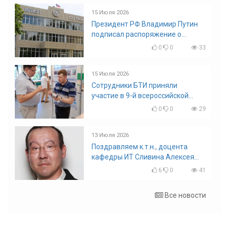
15 Июля 2026
Президент РФ Владимир Путин
подписал распоряжение о
поощрении граждан и трудовых
0
0
33
коллективов
15 Июля 2026
Сотрудники БТИ приняли
участие в 9-й всероссийской
конференции по задачам со
0
0
29
свободными границами
13 Июля 2026
Поздравляем к.т.н., доцента
кафедры ИТ Сливина Алексея
Николаевича с юбилеем!
6
0
41
Все новости