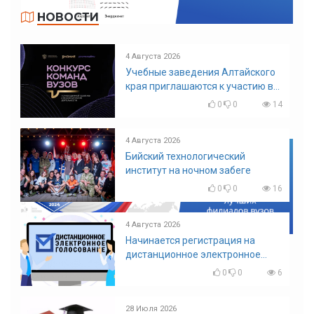
НОВОСТИ
4 Августа 2026
Учебные заведения Алтайского
края приглашаются к участию в
конкурсе команд вузов
0
0
14
4 Августа 2026
Бийский технологический
институт на ночном забеге
0
0
16
4 Августа 2026
Начинается регистрация на
дистанционное электронное
голосование на выборы!
0
0
6
Приглашаем на регистрацию
28 Июля 2026