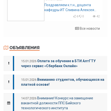
Поздравляем к.т.н., доцента
кафедры ИТ Сливина Алексея
Николаевича с юбилеем!
6
0
42
Все новости
ОБЪЯВЛЕНИЯ
Оплата за обучение в БТИ АлтГТУ
15.01.2026
через сервис «Сбербанк Онлайн»
Вниманию студентов, обучающихся на
15.01.2026
платной основе!
Внимание! Конкурс на замещение
14.07.2026
вакантной должности ППС Бийского
технологического института