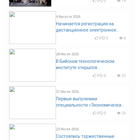
0
0
18
4 Августа 2026
Начинается регистрация на
дистанционное электронное
голосование на выборы!
0
0
6
Приглашаем на регистрацию
28 Июля 2026
В Бийском технологическом
институте открылся
диссертационный совет!
0
0
25
27 Июля 2026
Первые выпускники
специальности «Экономическая
безопасность»
0
0
26
23 Июля 2026
Состоялись торжественные