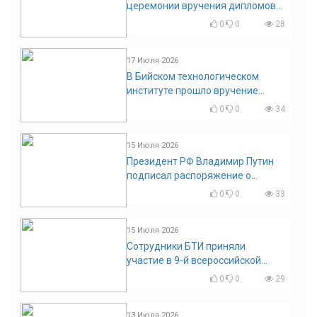
церемонии вручения дипломов
выпускникам БТИ
0
0
28
17 Июля 2026
В Бийском технологическом
институте прошло вручение
дипломов
0
0
34
15 Июля 2026
Президент РФ Владимир Путин
подписал распоряжение о
поощрении граждан и трудовых
0
0
33
коллективов
15 Июля 2026
Сотрудники БТИ приняли
участие в 9-й всероссийской
конференции по задачам со
0
0
29
свободными границами
13 Июля 2026