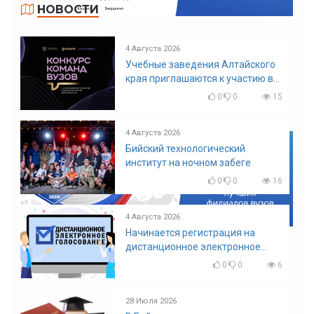
НОВОСТИ
4 Августа 2026
Учебные заведения Алтайского
края приглашаются к участию в
конкурсе команд вузов
0
0
15
4 Августа 2026
Бийский технологический
институт на ночном забеге
0
0
16
4 Августа 2026
Начинается регистрация на
дистанционное электронное
голосование на выборы!
0
0
6
Приглашаем на регистрацию
28 Июля 2026