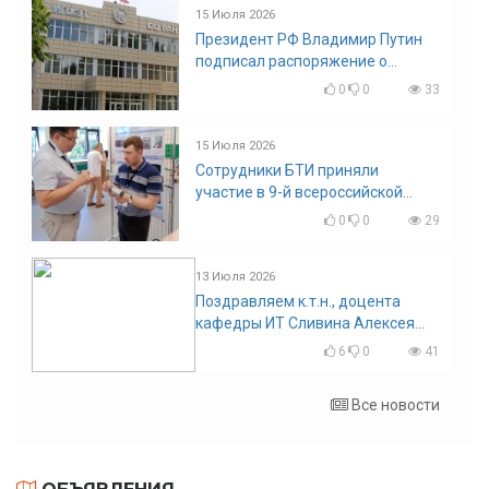
15 Июля 2026
Президент РФ Владимир Путин
подписал распоряжение о
поощрении граждан и трудовых
0
0
33
коллективов
15 Июля 2026
Сотрудники БТИ приняли
участие в 9-й всероссийской
конференции по задачам со
0
0
29
свободными границами
13 Июля 2026
Поздравляем к.т.н., доцента
кафедры ИТ Сливина Алексея
Николаевича с юбилеем!
6
0
41
Все новости