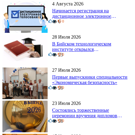
4 Августа 2026
Начинается регистрация на
дистанционное электронное
0
голосование на выборы!
6
0
Приглашаем на регистрацию
28 Июля 2026
В Бийском технологическом
институте открылся
0
диссертационный совет!
23
0
27 Июля 2026
Первые выпускники специальности
«Экономическая безопасность»
0
26
0
23 Июля 2026
Состоялись торжественные
церемонии вручения дипломов
0
выпускникам БТИ
28
0