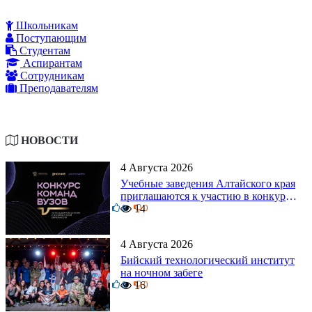
Школьникам
Поступающим
Студентам
Аспирантам
Сотрудникам
Преподавателям
НОВОСТИ
4 Августа 2026
Учебные заведения Алтайского края
приглашаются к участию в конкурсе
0
команд вузов
14
0
4 Августа 2026
Бийский технологический институт
на ночном забеге
0
16
0