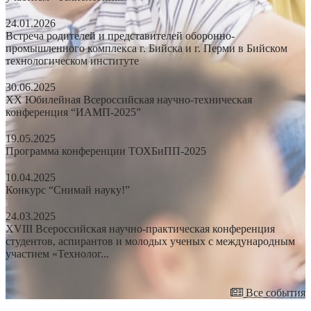
24.01.2026
Встреча родителей и представителей оборонно-
промышленного комплекса г. Бийска и г. Перми в Бийском
технологическом институте
30.06.2025
XX Юбилейная Всероссийская научно-техническая
конференция “ИАМП-2025”
19.05.2025
Программа конференции ТОХБиПП-2025
10.04.2025
Конкурс “Снимай науку!”
24.03.2025
XVIII Всероссийская научно-практическая конференция
студентов, аспирантов и молодых ученых с международным
участием «Технолог...
Все события