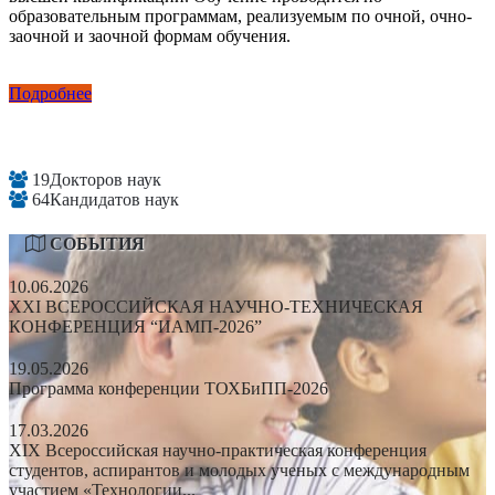
образовательным программам, реализуемым по очной, очно-
заочной и заочной формам обучения.
Подробнее
19
Докторов наук
64
Кандидатов наук
СОБЫТИЯ
10.06.2026
XXI ВСЕРОССИЙСКАЯ НАУЧНО-ТЕХНИЧЕСКАЯ
КОНФЕРЕНЦИЯ “ИАМП-2026”
19.05.2026
Программа конференции ТОХБиПП-2026
17.03.2026
XIX Всероссийская научно-практическая конференция
студентов, аспирантов и молодых ученых с международным
участием «Технологии...