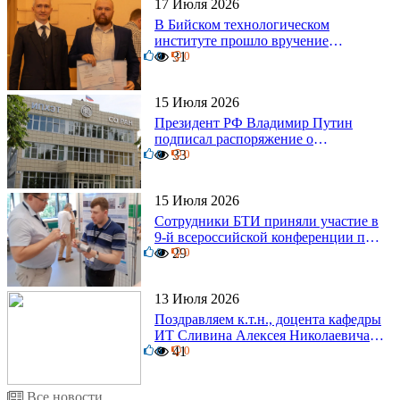
17 Июля 2026
В Бийском технологическом
институте прошло вручение
0
дипломов
31
0
15 Июля 2026
Президент РФ Владимир Путин
подписал распоряжение о
0
поощрении граждан и трудовых
33
0
коллективов
15 Июля 2026
Сотрудники БТИ приняли участие в
9-й всероссийской конференции по
0
задачам со свободными границами
29
0
13 Июля 2026
Поздравляем к.т.н., доцента кафедры
ИТ Сливина Алексея Николаевича с
6
юбилеем!
41
0
Все новости