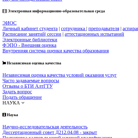
Электронная информационно-образовательная среда
ЭИОС
Личный кабинет студента
|
сотрудника
|
преподавателя
|
аспира
Расписание занятий| сессии
|
аттестационных испытаний
Электронные библиотеки
ФЭПО - Внешняя оценка
Внутренняя система оценки качества образования
Независимая оценка качества
Независимая оценка качества условий оказания услуг
Часто задаваемые вопросы
Отзывы о БТИ АлтГТУ
Задать вопрос
Подать обращение
НАУКА
Наука
Научно-исследовательская деятельность
Диссертационный совет Д212.04.08 - закрыт
Подготовка кадров высшей научной квалификации