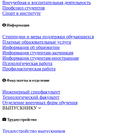
Внеучебная и воспитательная деятельность
Профсоюз студентов
Спорт в институте
Информация
Стипендии и меры поддержки обучающихся
Платные образовательные услуги
Информация об общежитии
Информация студентам-заочникам
Информация студентам-иностранцам
Психологическая работа
Профилактическая работа
Факультеты и отделение
Инженерный спецфакультет
Технологический факультет
Отделение внеочных форм обучения
ВЫПУСКНИКУ
Трудоустройство
Трудоустройство выпускников