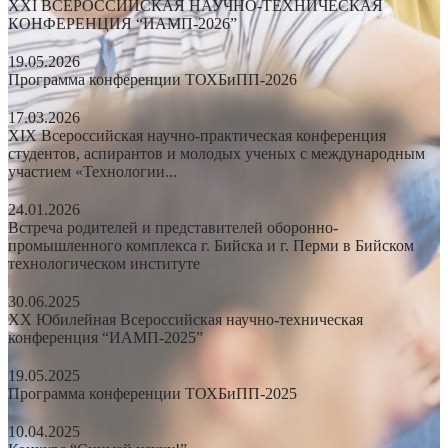
XXI ВСЕРОССИЙСКАЯ НАУЧНО-ТЕХНИЧЕСКАЯ
КОНФЕРЕНЦИЯ “ИАМП-2026”
19.05.2026
Программа конференции ТОХБиПП-2026
17.03.2026
XIX Всероссийская научно-практическая конференция
студентов, аспирантов и молодых ученых с международным
участием «Технологии...
24.01.2026
Встреча родителей и представителей оборонно-
промышленного комплекса г. Бийска и г. Перми в Бийском
технологическом институте
30.06.2025
XX Юбилейная Всероссийская научно-техническая
конференция “ИАМП-2025”
19.05.2025
Программа конференции ТОХБиПП-2025
10.04.2025