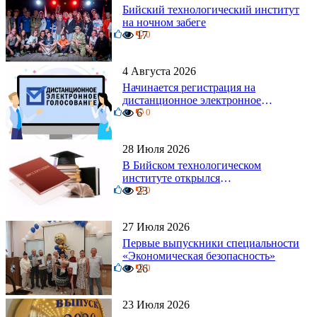
Бийский технологический институт
на ночном забеге
0
17
0
4 Августа 2026
Начинается регистрация на
дистанционное электронное
0
голосование на выборы!
6
0
Приглашаем на регистрацию
28 Июля 2026
В Бийском технологическом
институте открылся
0
диссертационный совет!
23
0
27 Июля 2026
Первые выпускники специальности
«Экономическая безопасность»
0
26
0
23 Июля 2026