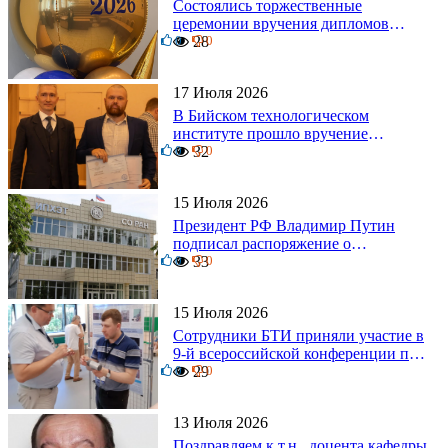
Состоялись торжественные
церемонии вручения дипломов
0
выпускникам БТИ
28
0
17 Июля 2026
В Бийском технологическом
институте прошло вручение
0
дипломов
32
0
15 Июля 2026
Президент РФ Владимир Путин
подписал распоряжение о
0
поощрении граждан и трудовых
33
0
коллективов
15 Июля 2026
Сотрудники БТИ приняли участие в
9-й всероссийской конференции по
0
задачам со свободными границами
29
0
13 Июля 2026
Поздравляем к.т.н., доцента кафедры