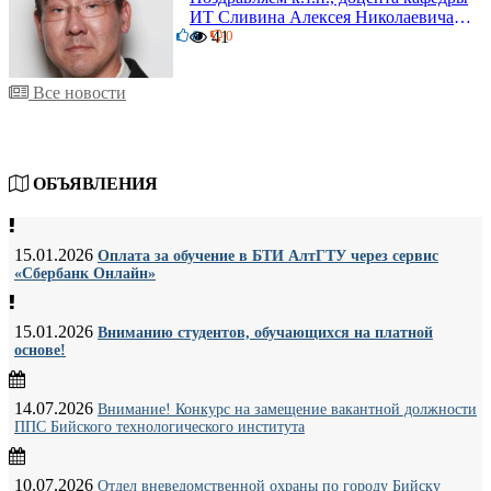
ИТ Сливина Алексея Николаевича с
6
юбилеем!
41
0
Все новости
ОБЪЯВЛЕНИЯ
15.01.2026
Оплата за обучение в БТИ АлтГТУ через сервис
«Сбербанк Онлайн»
15.01.2026
Вниманию студентов, обучающихся на платной
основе!
14.07.2026
Внимание! Конкурс на замещение вакантной должности
ППС Бийского технологического института
10.07.2026
Отдел вневедомственной охраны по городу Бийску