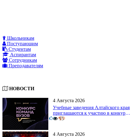
Школьникам
Поступающим
Студентам
Аспирантам
Сотрудникам
Преподавателям
НОВОСТИ
4 Августа 2026
Учебные заведения Алтайского края
приглашаются к участию в конкурсе
0
команд вузов
15
0
4 Августа 2026