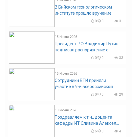
17 Июля 2026
В Бийском технологическом
институте прошло вручение
дипломов
0
0
31
15 Июля 2026
Президент РФ Владимир Путин
подписал распоряжение о
поощрении граждан и трудовых
0
0
33
коллективов
15 Июля 2026
Сотрудники БТИ приняли
участие в 9-й всероссийской
конференции по задачам со
0
0
29
свободными границами
13 Июля 2026
Поздравляем к.т.н., доцента
кафедры ИТ Сливина Алексея
Николаевича с юбилеем!
6
0
41