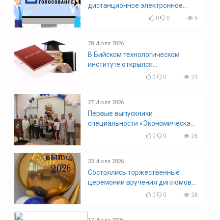
дистанционное электронное
голосование на выборы!
0
0
6
Приглашаем на регистрацию
28 Июля 2026
В Бийском технологическом
институте открылся
диссертационный совет!
0
0
23
27 Июля 2026
Первые выпускники
специальности «Экономическая
безопасность»
0
0
26
23 Июля 2026
Состоялись торжественные
церемонии вручения дипломов
выпускникам БТИ
0
0
28