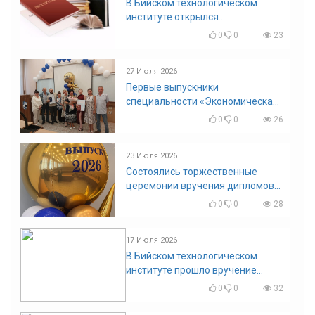
В Бийском технологическом
институте открылся
диссертационный совет!
0
0
23
27 Июля 2026
Первые выпускники
специальности «Экономическая
безопасность»
0
0
26
23 Июля 2026
Состоялись торжественные
церемонии вручения дипломов
выпускникам БТИ
0
0
28
17 Июля 2026
В Бийском технологическом
институте прошло вручение
дипломов
0
0
32