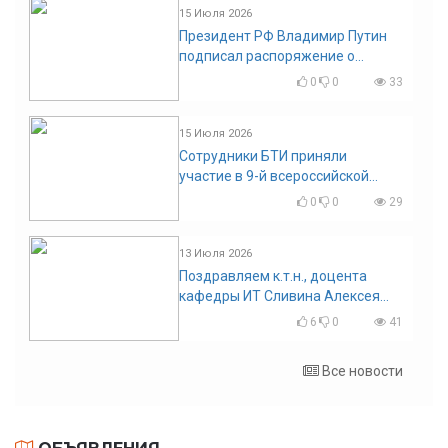
15 Июля 2026
Президент РФ Владимир Путин
подписал распоряжение о
поощрении граждан и трудовых
0
0
33
коллективов
15 Июля 2026
Сотрудники БТИ приняли
участие в 9-й всероссийской
конференции по задачам со
0
0
29
свободными границами
13 Июля 2026
Поздравляем к.т.н., доцента
кафедры ИТ Сливина Алексея
Николаевича с юбилеем!
6
0
41
Все новости