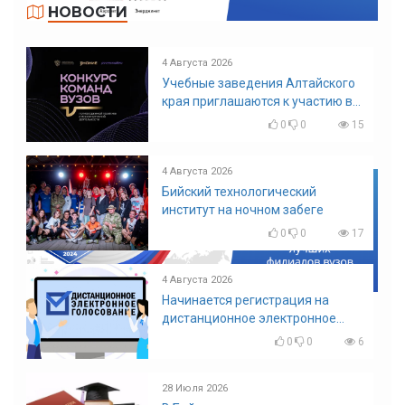
НОВОСТИ
4 Августа 2026
Учебные заведения Алтайского
края приглашаются к участию в
конкурсе команд вузов
0
0
15
4 Августа 2026
Бийский технологический
институт на ночном забеге
0
0
17
4 Августа 2026
Начинается регистрация на
дистанционное электронное
голосование на выборы!
0
0
6
Приглашаем на регистрацию
28 Июля 2026