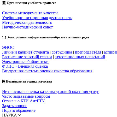
Организация учебного процесса
Система менеджмента качества
Учебно-организационная деятельность
Методическая деятельность
Научно-методический совет
Электронная информационно-образовательная среда
ЭИОС
Личный кабинет студента
|
сотрудника
|
преподавателя
|
аспира
Расписание занятий| сессии
|
аттестационных испытаний
Электронные библиотеки
ФЭПО - Внешняя оценка
Внутренняя система оценки качества образования
Независимая оценка качества
Независимая оценка качества условий оказания услуг
Часто задаваемые вопросы
Отзывы о БТИ АлтГТУ
Задать вопрос
Подать обращение
НАУКА