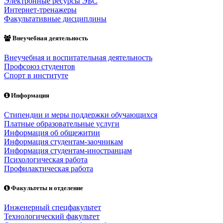
Электронные ресурсы ЭБС
Интернет-тренажеры
Факультативные дисциплины
Внеучебная деятельность
Внеучебная и воспитательная деятельность
Профсоюз студентов
Спорт в институте
Информация
Стипендии и меры поддержки обучающихся
Платные образовательные услуги
Информация об общежитии
Информация студентам-заочникам
Информация студентам-иностранцам
Психологическая работа
Профилактическая работа
Факультеты и отделение
Инженерный спецфакультет
Технологический факультет