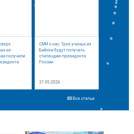
тверо
СМИ о нас: Трое ученых из
ых из
Бийска будут получать
рая получили
стипендию президента
резидента
России
21.05.2026
Все статьи