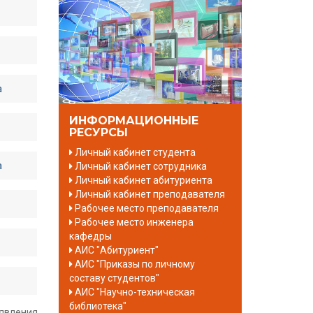
а
ИНФОРМАЦИОННЫЕ
РЕСУРСЫ
Личный кабинет студента
а
Личный кабинет сотрудника
Личный кабинет абитуриента
Личный кабинет преподавателя
Рабочее место преподавателя
Рабочее место инженера
кафедры
АИС "Абитуриент"
АИС "Приказы по личному
составу студентов"
АИС "Научно-техническая
библиотека"
явления