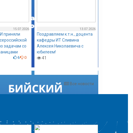
15.07.2026
13.07.2026
И приняли
Поздравляем к.т.н., доцента
всероссийской
кафедры ИТ Сливина
о задачам со
Алексея Николаевича с
раницами
юбилеем!
6
0
41
Все новости