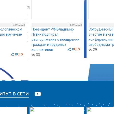
17.07.2026
15.07.2026
нологическом
Президент РФ Владимир
Сотрудники БТ
шло вручение
Путин подписал
участие в 9-й 
распоряжение о поощрении
конференции п
граждан и трудовых
свободными г
0
0
коллективов
29
0
0
33
ИТУТ В СЕТИ