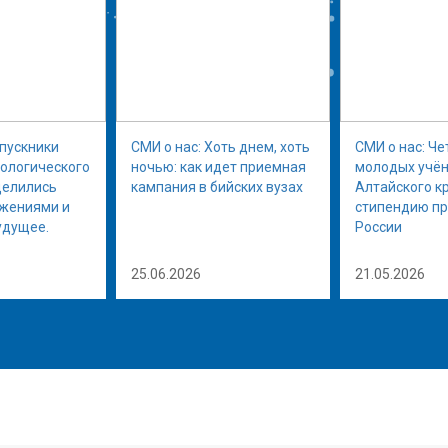
ыпускники
СМИ о нас: Хоть днем, хоть
СМИ о нас: Че
нологического
ночью: как идет приемная
молодых учён
делились
кампания в бийских вузах
Алтайского к
ижениями и
стипендию п
удущее.
России
25.06.2026
21.05.2026