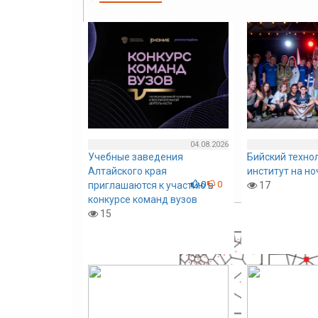
04.08.2026
Учебные заведения
Бийский техно
Алтайского края
институт на н
0
0
приглашаются к участию в
17
конкурсе команд вузов
0
0
15