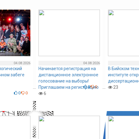
04.08.2026
04.08.2026
логический
Начинается регистрация на
В Бийском тех
очном забеге
дистанционное электронное
институте отк
голосование на выборы!
диссертационн
0
0
Приглашаем на регистрацию
23
0
0
6