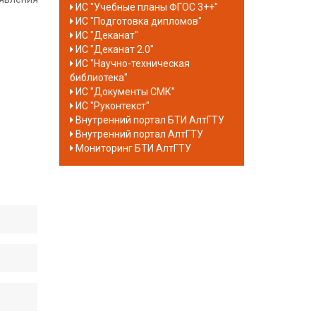
ИС "Учебные планы ФГОС 3++"
ИС "Подготовка дипломов"
ИС "Деканат"
ИС "Деканат 2.0"
ИС "Научно-техническая
библиотека"
ИС "Документы СМК"
ИС "Руконтекст"
Внутренний портал БТИ АлтГТУ
Внутренний портал АлтГТУ
Мониторинг БТИ АлтГТУ