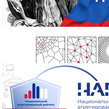
Школьникам
Поступающим
Студентам
Аспирантам
Сотрудникам
Преподавателям
НОВОСТИ
4 Августа 2026
Учебные заведения Алтайского края