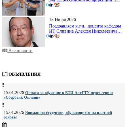
0
задачам со свободными границами
29
0
13 Июля 2026
Поздравляем к.т.н., доцента кафедры
ИТ Сливина Алексея Николаевича с
6
юбилеем!
41
0
Все новости
ОБЪЯВЛЕНИЯ
15.01.2026
Оплата за обучение в БТИ АлтГТУ через сервис
«Сбербанк Онлайн»
15.01.2026
Вниманию студентов, обучающихся на платной
основе!