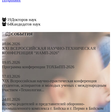
Подробнее
19
Докторов наук
64
Кандидатов наук
СОБЫТИЯ
10.06.2026
XXI ВСЕРОССИЙСКАЯ НАУЧНО-ТЕХНИЧЕСКАЯ
КОНФЕРЕНЦИЯ “ИАМП-2026”
19.05.2026
Программа конференции ТОХБиПП-2026
17.03.2026
XIX Всероссийская научно-практическая конференция
студентов, аспирантов и молодых ученых с международным
участием «Технологии...
24.01.2026
Встреча родителей и представителей оборонно-
промышленного комплекса г. Бийска и г. Перми в Бийском