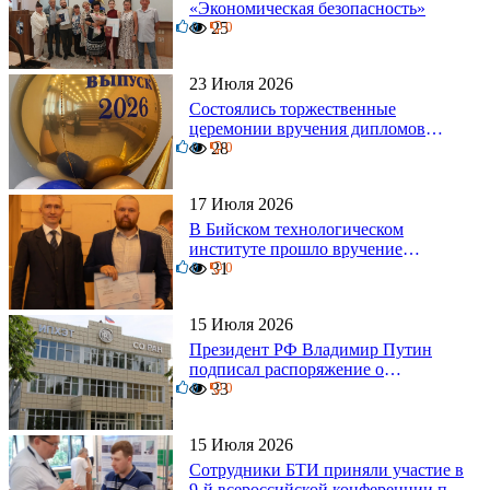
«Экономическая безопасность»
0
25
0
23 Июля 2026
Состоялись торжественные
церемонии вручения дипломов
0
выпускникам БТИ
28
0
17 Июля 2026
В Бийском технологическом
институте прошло вручение
0
дипломов
31
0
15 Июля 2026
Президент РФ Владимир Путин
подписал распоряжение о
0
поощрении граждан и трудовых
33
0
коллективов
15 Июля 2026
Сотрудники БТИ приняли участие в
9-й всероссийской конференции по