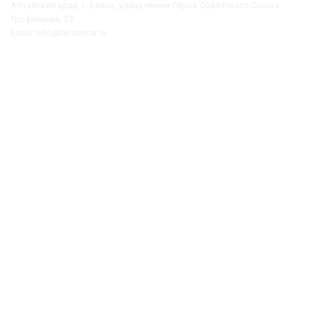
Алтайский край, г. Бийск, улица имени Героя Советского Союза
Трофимова, 27
Email: info@bti.secna.ru
ФЕДЕРАЛЬНЫЕ ПОРТАЛЫ
Министерство науки и высшего образования РФ
Рособрнадзор
Высшая аттестационная комиссия
Мониторинг вузов Минобрнауки РФ
Официальный сайт Алтайского края
Министерство образования и науки Алтайского края
Портал ФГОС ВО
Роспатент
Федеральный портал "Российское образование"
Центр информационного противодействия терроризму
Наука и образование против террора
Учебно-методический центр высшего профессионального
образования студентов с инвалидностью и ОВЗ
Портал информационной и методической поддержки инклюзивного
высшего образования инвалидов и лиц с ограниченными
возможностями здоровья