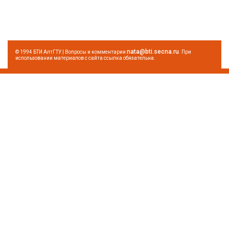
nata@bti.secna.ru
© 1994 БТИ АлтГТУ | Вопросы и комментарии
. При
использовании материалов с сайта ссылка обязательна.