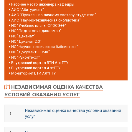
Рабочее место инженера кафедры
АИС "Абитуриент"
АИС "Приказы по личному составу студентов"
АИС "Научно-техническая библиотека"
ИС "Учебные планы ФГОС 3++"
ИС "Подготовка дипломов"
ИС "Деканат"
ИС "Деканат 2.0"
ИС "Научно-техническая библиотека"
ИС "Документы СМК"
ИС "Руконтекст"
Внутренний портал БТИ АлтГТУ
Внутренний портал АлтГТУ
Мониторинг БТИ АлтГТУ
НЕЗАВИСИМАЯ ОЦЕНКА КАЧЕСТВА
УСЛОВИЙ ОКАЗАНИЯ УСЛУГ
Независимая оценка качества условий оказания
услуг