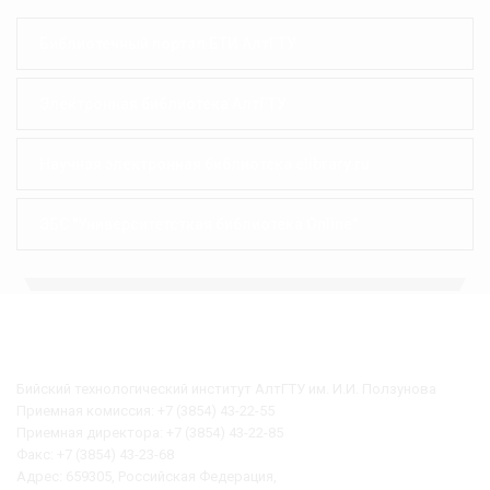
Библиотечный портал БТИ АлтГТУ
Электронная библиотека АлтГТУ
Научная электронная библиотека elibrary.ru
ЭБС "Университетсткая библиотека Online"
НАШИ КООРДИНАТЫ
Бийский технологический институт АлтГТУ им. И.И. Ползунова
Приемная комиссия: +7 (3854) 43-22-55
Приемная директора: +7 (3854) 43-22-85
Факс: +7 (3854) 43-23-68
Адрес: 659305, Российская Федерация,