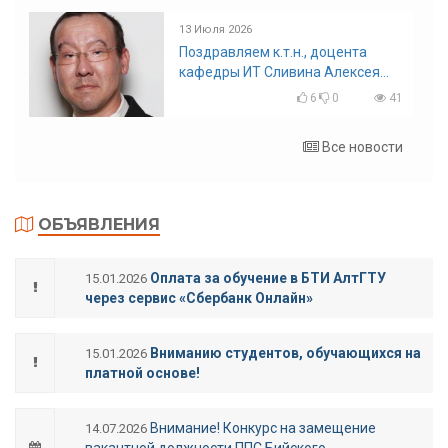
13 Июля 2026
Поздравляем к.т.н., доцента
кафедры ИТ Сливина Алексея
Николаевича с юбилеем!
6
0
41
Все новости
ОБЪЯВЛЕНИЯ
Оплата за обучение в БТИ АлтГТУ
15.01.2026
через сервис «Сбербанк Онлайн»
Вниманию студентов, обучающихся на
15.01.2026
платной основе!
Внимание! Конкурс на замещение
14.07.2026
вакантной должности ППС Бийского