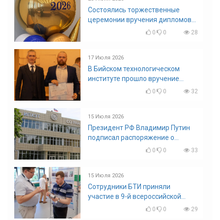
Состоялись торжественные
церемонии вручения дипломов
выпускникам БТИ
0
0
28
17 Июля 2026
В Бийском технологическом
институте прошло вручение
дипломов
0
0
32
15 Июля 2026
Президент РФ Владимир Путин
подписал распоряжение о
поощрении граждан и трудовых
0
0
33
коллективов
15 Июля 2026
Сотрудники БТИ приняли
участие в 9-й всероссийской
конференции по задачам со
0
0
29
свободными границами