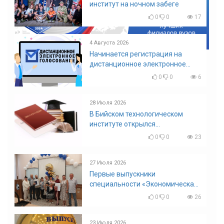
институт на ночном забеге
0
0
17
4 Августа 2026
Начинается регистрация на
дистанционное электронное
голосование на выборы!
0
0
6
Приглашаем на регистрацию
28 Июля 2026
В Бийском технологическом
институте открылся
диссертационный совет!
0
0
23
27 Июля 2026
Первые выпускники
специальности «Экономическая
безопасность»
0
0
26
23 Июля 2026