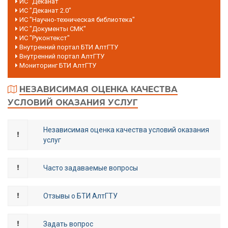
ИС "Деканат"
ИС "Деканат 2.0"
ИС "Научно-техническая библиотека"
ИС "Документы СМК"
ИС "Руконтекст"
Внутренний портал БТИ АлтГТУ
Внутренний портал АлтГТУ
Мониторинг БТИ АлтГТУ
НЕЗАВИСИМАЯ ОЦЕНКА КАЧЕСТВА
УСЛОВИЙ ОКАЗАНИЯ УСЛУГ
Независимая оценка качества условий оказания
услуг
Часто задаваемые вопросы
Отзывы о БТИ АлтГТУ
Задать вопрос