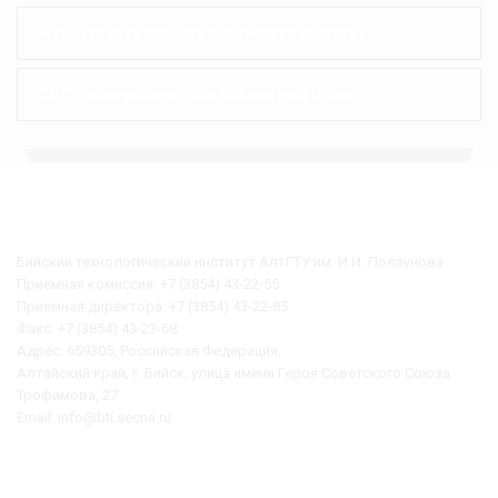
Научная электронная библиотека elibrary.ru
ЭБС "Университетсткая библиотека Online"
НАШИ КООРДИНАТЫ
Бийский технологический институт АлтГТУ им. И.И. Ползунова
Приемная комиссия: +7 (3854) 43-22-55
Приемная директора: +7 (3854) 43-22-85
Факс: +7 (3854) 43-23-68
Адрес: 659305, Российская Федерация,
Алтайский край, г. Бийск, улица имени Героя Советского Союза
Трофимова, 27
Email: info@bti.secna.ru