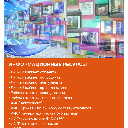
ИНФОРМАЦИОННЫЕ РЕСУРСЫ
Личный кабинет студента
Личный кабинет сотрудника
Личный кабинет абитуриента
Личный кабинет преподавателя
Рабочее место преподавателя
Рабочее место инженера кафедры
АИС "Абитуриент"
АИС "Приказы по личному составу студентов"
АИС "Научно-техническая библиотека"
ИС "Учебные планы ФГОС 3++"
ИС "Подготовка дипломов"