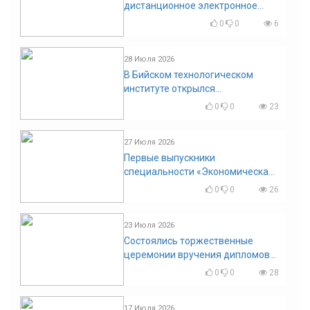
дистанционное электронное
голосование на выборы!
0
0
6
Приглашаем на регистрацию
28 Июля 2026
В Бийском технологическом
институте открылся
диссертационный совет!
0
0
23
27 Июля 2026
Первые выпускники
специальности «Экономическая
безопасность»
0
0
26
23 Июля 2026
Состоялись торжественные
церемонии вручения дипломов
выпускникам БТИ
0
0
28
17 Июля 2026