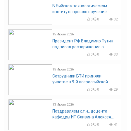
В Бийском технологическом
институте прошло вручение
дипломов
0
0
32
15 Июля 2026
Президент РФ Владимир Путин
подписал распоряжение о
поощрении граждан и трудовых
0
0
33
коллективов
15 Июля 2026
Сотрудники БТИ приняли
участие в 9-й всероссийской
конференции по задачам со
0
0
29
свободными границами
13 Июля 2026
Поздравляем к.т.н., доцента
кафедры ИТ Сливина Алексея
Николаевича с юбилеем!
6
0
41