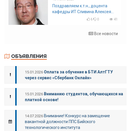
Поздравляем к.т.н., доцента
кафедры ИТ Сливина Алексея
Николаевича с юбилеем!
6
0
41
Все новости
ОБЪЯВЛЕНИЯ
Оплата за обучение в БТИ АлтГТУ
15.01.2026
через сервис «Сбербанк Онлайн»
Вниманию студентов, обучающихся на
15.01.2026
платной основе!
Внимание! Конкурс на замещение
14.07.2026
вакантной должности ППС Бийского
технологического института