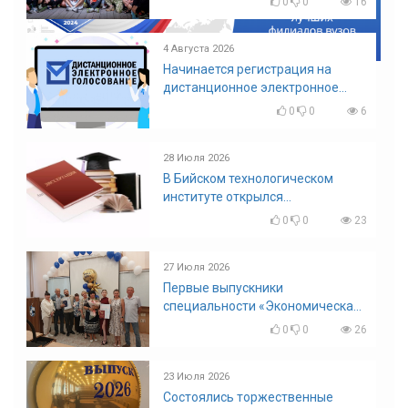
0
0
16
4 Августа 2026
Начинается регистрация на
дистанционное электронное
голосование на выборы!
0
0
6
Приглашаем на регистрацию
28 Июля 2026
В Бийском технологическом
институте открылся
диссертационный совет!
0
0
23
27 Июля 2026
Первые выпускники
специальности «Экономическая
безопасность»
0
0
26
23 Июля 2026
Состоялись торжественные