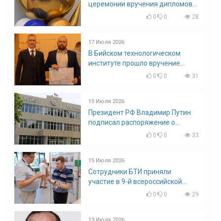
церемонии вручения дипломов
выпускникам БТИ
0
0
28
17 Июля 2026
В Бийском технологическом
институте прошло вручение
дипломов
0
0
31
15 Июля 2026
Президент РФ Владимир Путин
подписал распоряжение о
поощрении граждан и трудовых
0
0
33
коллективов
15 Июля 2026
Сотрудники БТИ приняли
участие в 9-й всероссийской
конференции по задачам со
0
0
29
свободными границами
13 Июля 2026