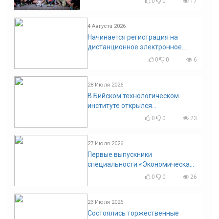
0
0
17
4 Августа 2026
Начинается регистрация на
дистанционное электронное
голосование на выборы!
0
0
6
Приглашаем на регистрацию
28 Июля 2026
В Бийском технологическом
институте открылся
диссертационный совет!
0
0
23
27 Июля 2026
Первые выпускники
специальности «Экономическая
безопасность»
0
0
26
23 Июля 2026
Состоялись торжественные