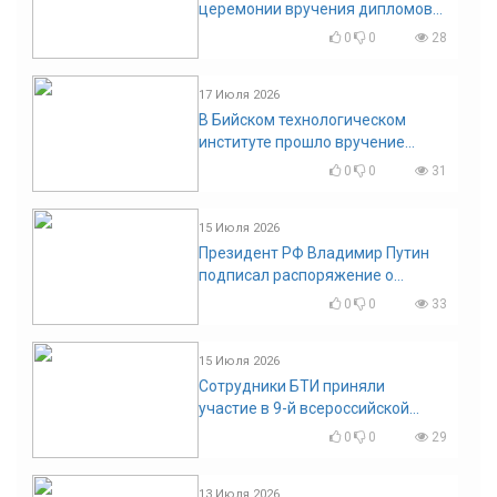
церемонии вручения дипломов
выпускникам БТИ
0
0
28
17 Июля 2026
В Бийском технологическом
институте прошло вручение
дипломов
0
0
31
15 Июля 2026
Президент РФ Владимир Путин
подписал распоряжение о
поощрении граждан и трудовых
0
0
33
коллективов
15 Июля 2026
Сотрудники БТИ приняли
участие в 9-й всероссийской
конференции по задачам со
0
0
29
свободными границами
13 Июля 2026