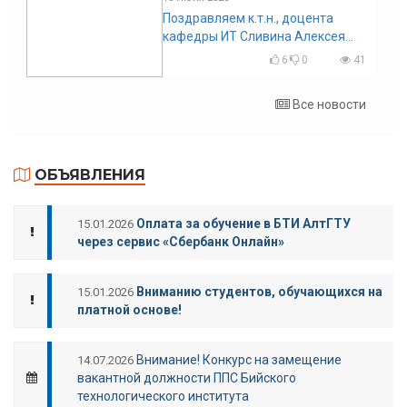
Поздравляем к.т.н., доцента
кафедры ИТ Сливина Алексея
Николаевича с юбилеем!
6
0
41
Все новости
ОБЪЯВЛЕНИЯ
Оплата за обучение в БТИ АлтГТУ
15.01.2026
через сервис «Сбербанк Онлайн»
Вниманию студентов, обучающихся на
15.01.2026
платной основе!
Внимание! Конкурс на замещение
14.07.2026
вакантной должности ППС Бийского
технологического института