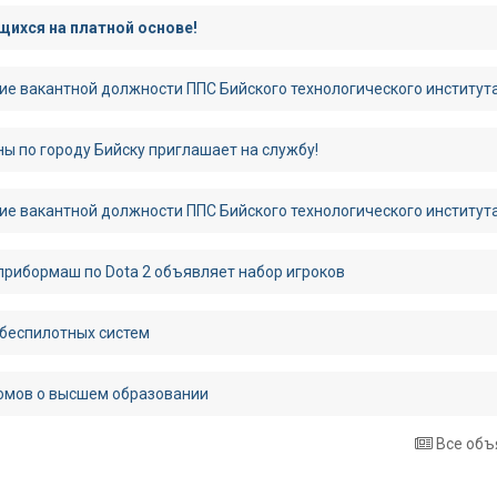
ихся на платной основе!
ие вакантной должности ППС Бийского технологического институт
ы по городу Бийску приглашает на службу!
ие вакантной должности ППС Бийского технологического институт
рибормаш по Dota 2 объявляет набор игроков
 беспилотных систем
омов о высшем образовании
Все объ