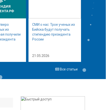
тверо
СМИ о нас: Трое ученых из
ых из
Бийска будут получать
рая получили
стипендию президента
резидента
России
21.05.2026
Все статьи