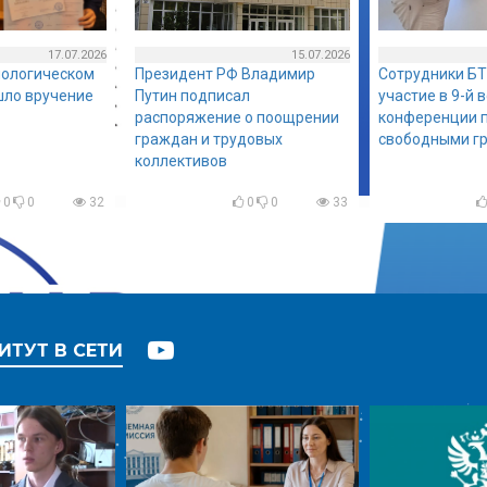
17.07.2026
15.07.2026
нологическом
Президент РФ Владимир
Сотрудники БТ
шло вручение
Путин подписал
участие в 9-й 
распоряжение о поощрении
конференции п
граждан и трудовых
свободными г
коллективов
0
0
32
0
0
33
ИТУТ В СЕТИ