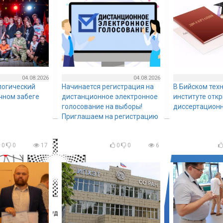
04.08.2026
04.08.2026
логический
Начинается регистрация на
В Бийском тех
очном забеге
дистанционное электронное
институте отк
голосование на выборы!
диссертационн
Приглашаем на регистрацию
0
0
17
0
0
6