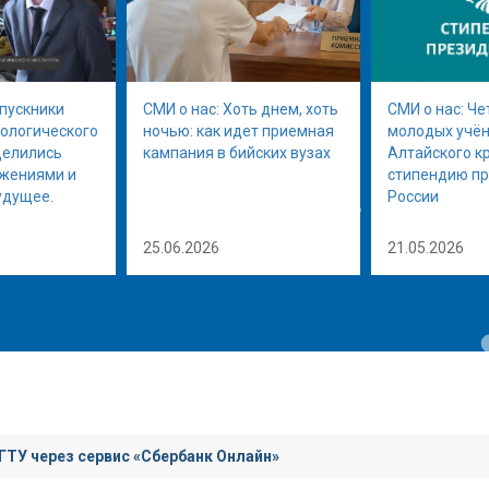
ыпускники
СМИ о нас: Хоть днем, хоть
СМИ о нас: Че
нологического
ночью: как идет приемная
молодых учён
делились
кампания в бийских вузах
Алтайского к
ижениями и
стипендию п
удущее.
России
25.06.2026
21.05.2026
ГТУ через сервис «Сбербанк Онлайн»