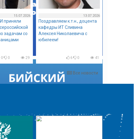
15.07.2026
13.07.2026
И приняли
Поздравляем к.т.н., доцента
всероссийской
кафедры ИТ Сливина
о задачам со
Алексея Николаевича с
раницами
юбилеем!
0
0
29
6
0
41
Все новости