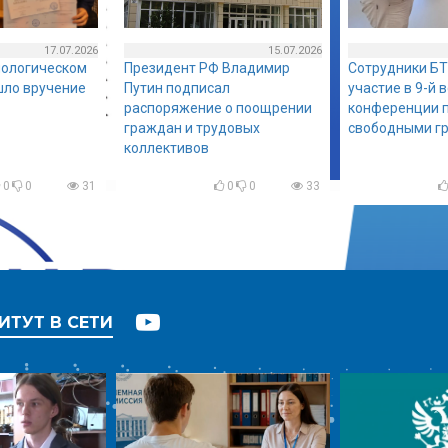
17.07.2026
15.07.2026
нологическом
Президент РФ Владимир
Сотрудники БТ
шло вручение
Путин подписал
участие в 9-й 
распоряжение о поощрении
конференции п
граждан и трудовых
свободными г
коллективов
0
0
31
0
0
33
ИТУТ В СЕТИ