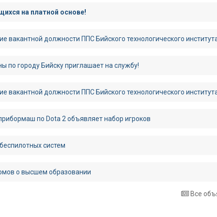
ихся на платной основе!
ие вакантной должности ППС Бийского технологического институт
ы по городу Бийску приглашает на службу!
ие вакантной должности ППС Бийского технологического институт
рибормаш по Dota 2 объявляет набор игроков
 беспилотных систем
омов о высшем образовании
Все объ