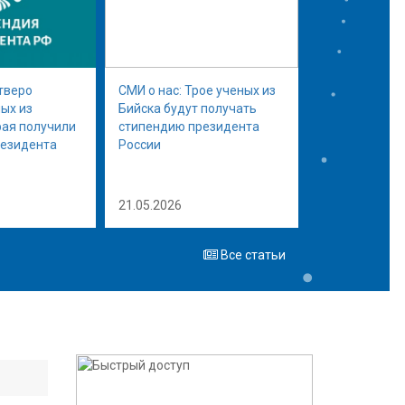
тверо
СМИ о нас: Трое ученых из
ых из
Бийска будут получать
рая получили
стипендию президента
резидента
России
21.05.2026
Все статьи