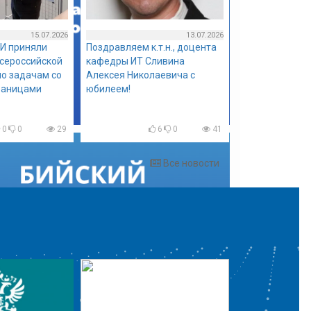
15.07.2026
13.07.2026
И приняли
Поздравляем к.т.н., доцента
всероссийской
кафедры ИТ Сливина
о задачам со
Алексея Николаевича с
раницами
юбилеем!
0
0
29
6
0
41
Все новости