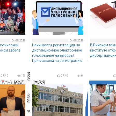
04.08.2026
04.08.2026
логический
Начинается регистрация на
В Бийском тех
очном забеге
дистанционное электронное
институте отк
голосование на выборы!
диссертационн
Приглашаем на регистрацию
0
0
15
0
0
6