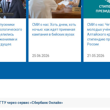
ыпускники
СМИ о нас: Хоть днем, хоть
СМИ о нас: Че
нологического
ночью: как идет приемная
молодых учён
делились
кампания в бийских вузах
Алтайского к
ижениями и
стипендию п
удущее.
России
25.06.2026
21.05.2026
ГТУ через сервис «Сбербанк Онлайн»