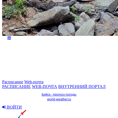
Расписание
Web-почта
РАСПИСАНИЕ
WEB-ПОЧТА
ВНУТРЕННИЙ ПОРТАЛ
Бийск - прогноз погоды
world-weather.ru
ВОЙТИ