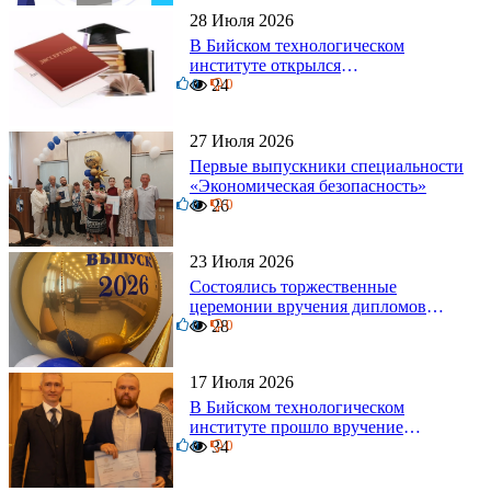
28 Июля 2026
В Бийском технологическом
институте открылся
0
диссертационный совет!
24
0
27 Июля 2026
Первые выпускники специальности
«Экономическая безопасность»
0
26
0
23 Июля 2026
Состоялись торжественные
церемонии вручения дипломов
0
выпускникам БТИ
28
0
17 Июля 2026
В Бийском технологическом
институте прошло вручение
0
дипломов
34
0