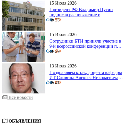
15 Июля 2026
Президент РФ Владимир Путин
подписал распоряжение о
0
поощрении граждан и трудовых
33
0
коллективов
15 Июля 2026
Сотрудники БТИ приняли участие в
9-й всероссийской конференции по
0
задачам со свободными границами
29
0
13 Июля 2026
Поздравляем к.т.н., доцента кафедры
ИТ Сливина Алексея Николаевича с
6
юбилеем!
41
0
Все новости
ОБЪЯВЛЕНИЯ