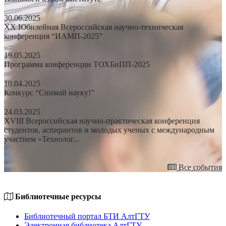
30.06.2025
XX Юбилейная Всероссийская научно-техническая
конференция “ИАМП-2025”
19.05.2025
Программа конференции ТОХБиПП-2025
10.04.2025
Конкурс “Снимай науку!”
24.03.2025
XVIII Всероссийская научно-практическая конференция
студентов, аспирантов и молодых ученых с международным
участием «Технолог...
Все события
Библиотечные ресурсы
Библиотечный портал БТИ АлтГТУ
Электронная библиотека АлтГТУ