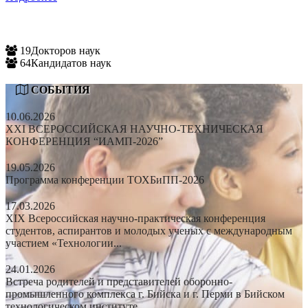
19
Докторов наук
64
Кандидатов наук
СОБЫТИЯ
10.06.2026
XXI ВСЕРОССИЙСКАЯ НАУЧНО-ТЕХНИЧЕСКАЯ
КОНФЕРЕНЦИЯ “ИАМП-2026”
19.05.2026
Программа конференции ТОХБиПП-2026
17.03.2026
XIX Всероссийская научно-практическая конференция
студентов, аспирантов и молодых ученых с международным
участием «Технологии...
24.01.2026
Встреча родителей и представителей оборонно-
промышленного комплекса г. Бийска и г. Перми в Бийском
технологическом институте