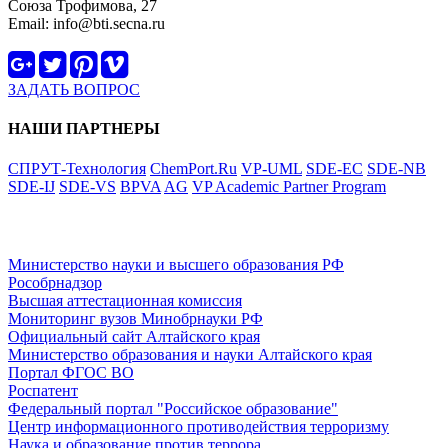
Союза Трофимова, 27
Email: info@bti.secna.ru
ЗАДАТЬ ВОПРОС
НАШИ ПАРТНЕРЫ
СПРУТ-Технология
ChemPort.Ru
VP-UML
SDE-EC
SDE-NB
SDE-IJ
SDE-VS
BPVA
AG
VP Academic Partner Program
ФЕДЕРАЛЬНЫЕ ПОРТАЛЫ
Министерство науки и высшего образования РФ
Рособрнадзор
Высшая аттестационная комиссия
Мониторинг вузов Минобрнауки РФ
Официальный сайт Алтайского края
Министерство образования и науки Алтайского края
Портал ФГОС ВО
Роспатент
Федеральный портал "Российское образование"
Центр информационного противодействия терроризму
Наука и образование против террора