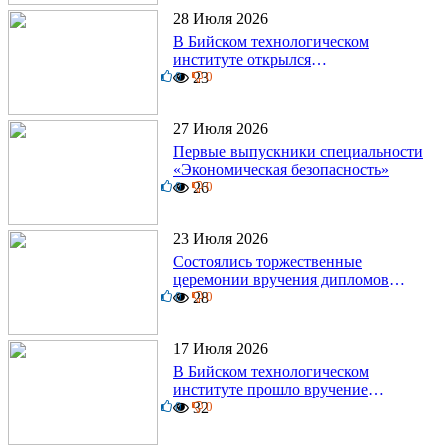
28 Июля 2026
В Бийском технологическом
институте открылся
0
диссертационный совет!
23
0
27 Июля 2026
Первые выпускники специальности
«Экономическая безопасность»
0
26
0
23 Июля 2026
Состоялись торжественные
церемонии вручения дипломов
0
выпускникам БТИ
28
0
17 Июля 2026
В Бийском технологическом
институте прошло вручение
0
дипломов
32
0