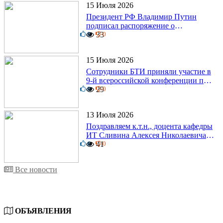
15 Июля 2026
Президент РФ Владимир Путин
подписал распоряжение о
0
поощрении граждан и трудовых
33
0
коллективов
15 Июля 2026
Сотрудники БТИ приняли участие в
9-й всероссийской конференции по
0
задачам со свободными границами
29
0
13 Июля 2026
Поздравляем к.т.н., доцента кафедры
ИТ Сливина Алексея Николаевича с
6
юбилеем!
41
0
Все новости
ОБЪЯВЛЕНИЯ