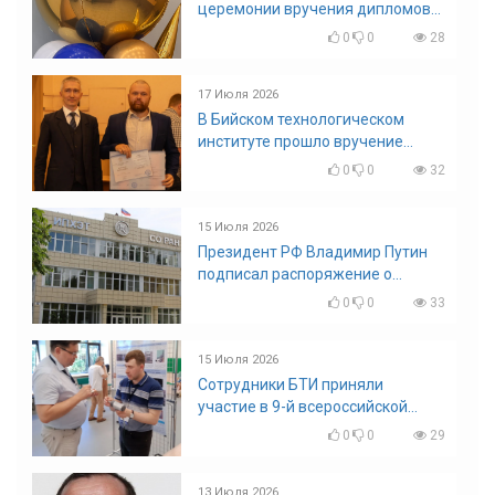
церемонии вручения дипломов
выпускникам БТИ
0
0
28
17 Июля 2026
В Бийском технологическом
институте прошло вручение
дипломов
0
0
32
15 Июля 2026
Президент РФ Владимир Путин
подписал распоряжение о
поощрении граждан и трудовых
0
0
33
коллективов
15 Июля 2026
Сотрудники БТИ приняли
участие в 9-й всероссийской
конференции по задачам со
0
0
29
свободными границами
13 Июля 2026