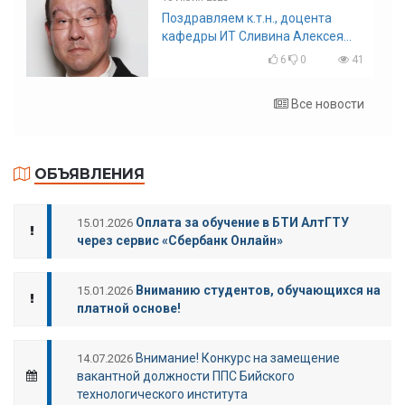
Поздравляем к.т.н., доцента
кафедры ИТ Сливина Алексея
Николаевича с юбилеем!
6
0
41
Все новости
ОБЪЯВЛЕНИЯ
Оплата за обучение в БТИ АлтГТУ
15.01.2026
через сервис «Сбербанк Онлайн»
Вниманию студентов, обучающихся на
15.01.2026
платной основе!
Внимание! Конкурс на замещение
14.07.2026
вакантной должности ППС Бийского
технологического института