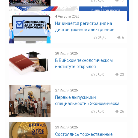
0
0
17
4 Августа 2026
Начинается регистрация на
дистанционное электронное
голосование на выборы!
0
0
6
Приглашаем на регистрацию
28 Июля 2026
В Бийском технологическом
институте открылся
диссертационный совет!
0
0
23
27 Июля 2026
Первые выпускники
специальности «Экономическая
безопасность»
0
0
26
23 Июля 2026
Состоялись торжественные