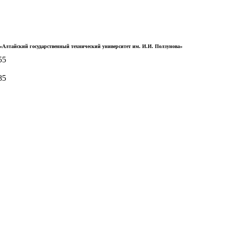
Алтайский государственный технический университет им. И.И. Ползунова»
55
85