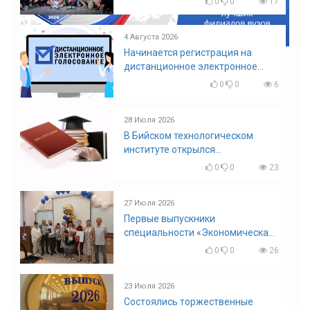
0
0
17
4 Августа 2026
Начинается регистрация на
дистанционное электронное
голосование на выборы!
0
0
6
Приглашаем на регистрацию
28 Июля 2026
В Бийском технологическом
институте открылся
диссертационный совет!
0
0
23
27 Июля 2026
Первые выпускники
специальности «Экономическая
безопасность»
0
0
26
23 Июля 2026
Состоялись торжественные