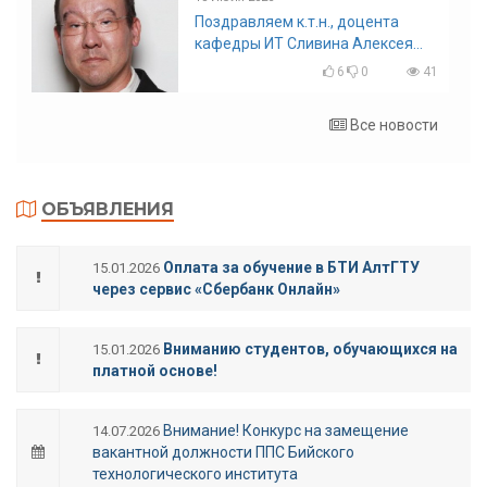
Поздравляем к.т.н., доцента
кафедры ИТ Сливина Алексея
Николаевича с юбилеем!
6
0
41
Все новости
ОБЪЯВЛЕНИЯ
Оплата за обучение в БТИ АлтГТУ
15.01.2026
через сервис «Сбербанк Онлайн»
Вниманию студентов, обучающихся на
15.01.2026
платной основе!
Внимание! Конкурс на замещение
14.07.2026
вакантной должности ППС Бийского
технологического института