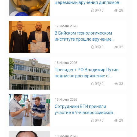
церемонии вручения дипломов
выпускникам БТИ
0
0
28
17 Июля 2026
В Бийском технологическом
институте прошло вручение
дипломов
0
0
32
15 Июля 2026
Президент РФ Владимир Путин
подписал распоряжение о
поощрении граждан и трудовых
0
0
33
коллективов
15 Июля 2026
Сотрудники БТИ приняли
участие в 9-й всероссийской
конференции по задачам со
0
0
29
свободными границами
13 Июля 2026